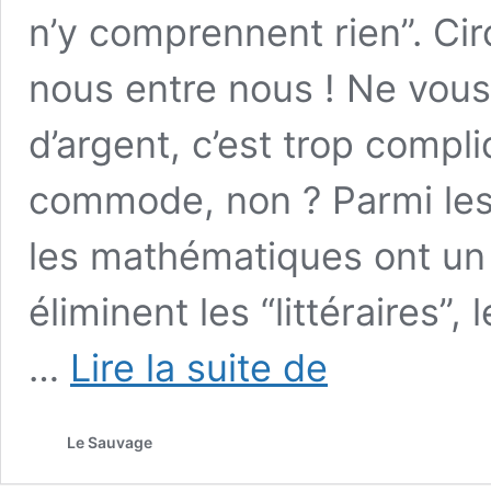
n’y comprennent rien”. Circ
nous entre nous ! Ne vous
d’argent, c’est trop compl
commode, non ? Parmi les s
les mathématiques ont un e
éliminent les “littéraires”
Bernard
…
Lire la suite de
Maris
vous
parle
Le Sauvage
des
maths