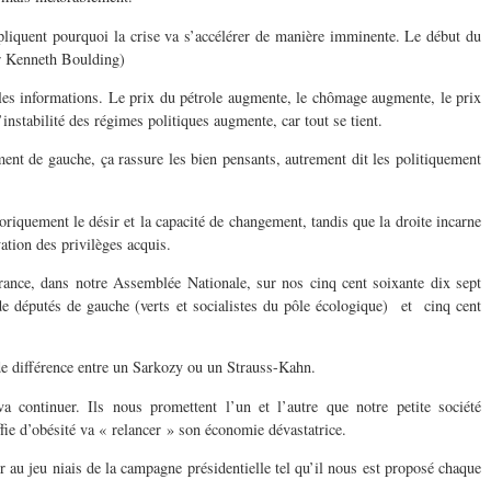
pliquent pourquoi la crise va s’accélérer de manière imminente. Le début du
r Kenneth Boulding)
les informations. Le prix du pétrole augmente, le chômage augmente, le prix
instabilité des régimes politiques augmente, car tout se tient.
ment de gauche, ça rassure les bien pensants, autrement dit les politiquement
oriquement le désir et la capacité de changement, tandis que la droite incarne
ation des privilèges acquis.
France, dans notre Assemblée Nationale, sur nos cinq cent soixante dix sept
e députés de gauche (verts et socialistes du pôle écologique) et cinq cent
de différence entre un Sarkozy ou un Strauss-Kahn.
va continuer. Ils nous promettent l’un et l’autre que notre petite société
ffie d’obésité va « relancer » son économie dévastatrice.
er au jeu niais de la campagne présidentielle tel qu’il nous est proposé chaque