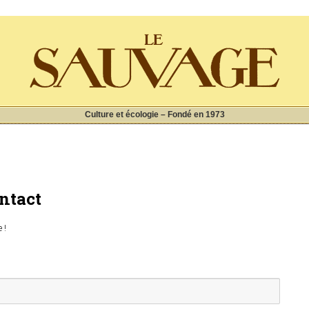
Culture et écologie – Fondé en 1973
ntact
 !