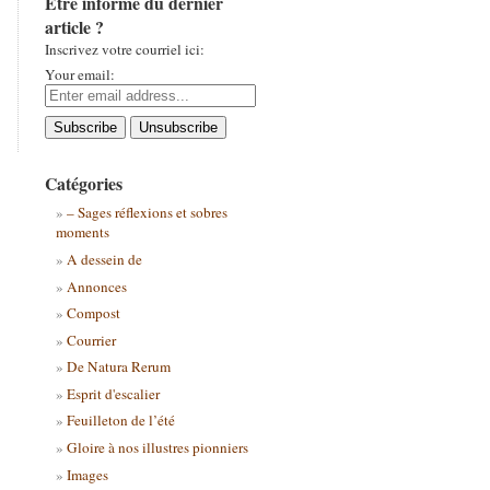
Être informé du dernier
article ?
Inscrivez votre courriel ici:
Your email:
Catégories
– Sages réflexions et sobres
moments
A dessein de
Annonces
Compost
Courrier
De Natura Rerum
Esprit d'escalier
Feuilleton de l’été
Gloire à nos illustres pionniers
Images