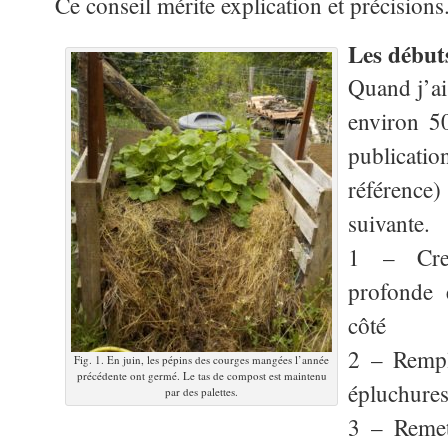
Ce conseil mérite explication et précisions
Les début
Quand j’ai
environ 50
publicat
référence
suivante.
1 – Cre
profonde 
côté
2 – Rempl
Fig. 1. En juin, les pépins des courges mangées l’année
précédente ont germé. Le tas de compost est maintenu
épluchures
par des palettes.
3 – Remett