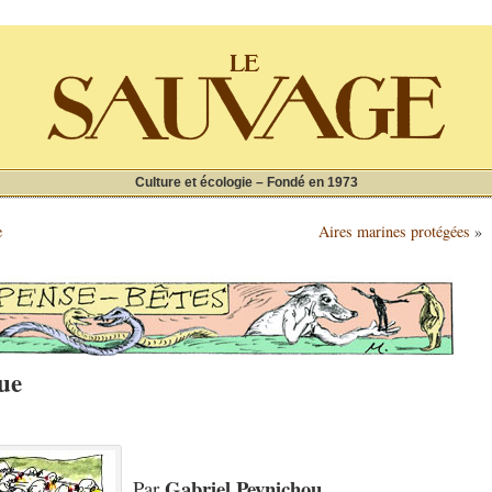
Culture et écologie – Fondé en 1973
e
Aires marines protégées
»
ue
Gabriel Peynichou
Par