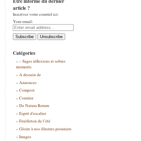
Être informé du dernier
article ?
Inscrivez votre courriel ici:
Your email:
Catégories
– Sages réflexions et sobres
moments
A dessein de
Annonces
Compost
Courrier
De Natura Rerum
Esprit d'escalier
Feuilleton de l’été
Gloire à nos illustres pionniers
Images