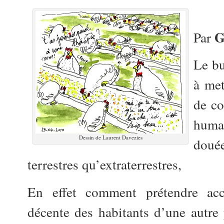
G
Par
Le bu
à met
de c
huma
Dessin de Laurent Davezies
douée
terrestres qu’extraterrestres,
En effet comment prétendre acc
décente des habitants d’une autre