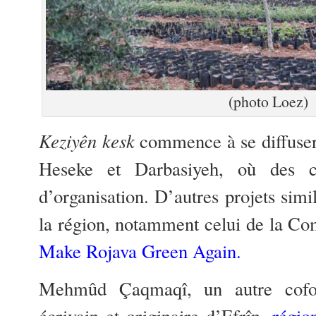
(photo Loez)
Keziyên kesk
commence à se diffuser
Heseke et Darbasiyeh, où des c
d’organisation. D’autres projets simil
la région, notamment celui de la Co
Make Rojava Green
Again
.
Mehmûd Çaqmaqî, un autre cofon
écrivain et originaire d’Efrîn,
régio