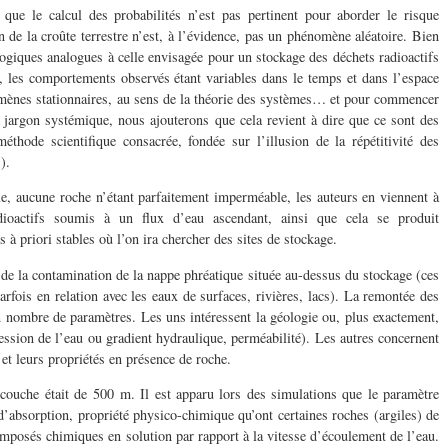
que le calcul des probabilités n’est pas pertinent pour aborder le risque
n de la croûte terrestre n’est, à l’évidence, pas un phénomène aléatoire. Bien
logiques analogues à celle envisagée pour un stockage des déchets radioactifs
s, les comportements observés étant variables dans le temps et dans l’espace
omènes stationnaires, au sens de la théorie des systèmes… et pour commencer
 jargon systémique, nous ajouterons que cela revient à dire que ce sont des
thode scientifique consacrée, fondée sur l’illusion de la répétitivité des
).
e, aucune roche n’étant parfaitement imperméable, les auteurs en viennent à
dioactifs soumis à un flux d’eau ascendant, ainsi que cela se produit
 à priori stables où l’on ira chercher des sites de stockage.
 de la contamination de la nappe phréatique située au-dessus du stockage (ces
arfois en relation avec les eaux de surfaces, rivières, lacs). La remontée des
n nombre de paramètres. Les uns intéressent la géologie ou, plus exactement,
ession de l’eau ou gradient hydraulique, perméabilité). Les autres concernent
et leurs propriétés en présence de roche.
couche était de 500 m. Il est apparu lors des simulations que le paramètre
t d’absorption, propriété physico-chimique qu’ont certaines roches (argiles) de
composés chimiques en solution par rapport à la vitesse d’écoulement de l’eau.