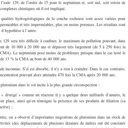
 l’iode 129, de l’ordre de 15 pour le neptunium et, soit nul, soit voisin de
 complexes chimiques où il est impliqué.
qualités hydrogéologiques de la couche rocheuse sont assez variées pour
mperméables et très imperméables, plus ou moins poreuses. Les résultats sont
 d’hypothèse à l’autre.
de 129 sera très difficile à confiner, le maximum de pollution pouvant, dans
bout de 10 000 à 20 000 ans et dépasser très largement (de 5 à 250 fois) la
(CMA). Le neptunium pose moins de problèmes puisque dans le cas testé le
s de 13 % la CMA au bout de 40 000 ans.
e inconnue. S’il est absorbé, il n’y a rien à craindre. Dans le cas contraire,
a concentration pouvant alors atteindre 470 fois la CMA après 20 000 ans.
 plutonium dans le sol incite à la plus grande circonspection :
 divergé » comme un réacteur il y a quelque deux milliards d’années, le
ur place, ainsi qu’en témoigne la présence de ses produits de filiation (sa
ctive) ;
tre, on a observé d’importantes migrations de plutonium dans un stock de
tivités (des déplacements de plusieurs dizaines de mètres ont été constatés