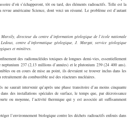
ssoire d’où s’échapperont, tôt ou tard, des éléments radioactifs. Telle est la
a revue américaine Science, dont voici un résumé. Le problème est d’autant
 Marsily, directeur du centre d’information géologique de l’école nationale
Ledoux, centre d’informatique géologique, J. Margat, service géologique
giques et minières.
nfinement des radionucléides toxiques de longues demi-vies, essentiellement
le neptunium 237 (2,13 millions d’années) et le plutonium 239 (24 400 ans).
nibles ou en cours de mise au point, ils devraient se trouver inclus dans les
u retraitement du combustible usé des réacteurs nucléaires.
és ne saurait intervenir qu’après une phase transitoire d’au moins cinquante
dans des installations spéciales de surface, le temps que, par décroissance
courte ou moyenne, l’activité thermique qui y est associée ait suffisamment
otéger l’environnement biologique contre les déchets radioactifs enfouis dans