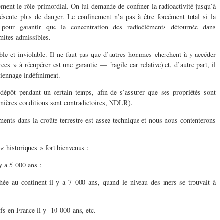
ement le rôle primordial. On lui demande de confiner la radioactivité jusqu’à
résente plus de danger. Le confinement n’a pas à être forcément total si la
e pour garantir que la concentration des radioéléments détournée dans
imites admissibles.
ible et inviolable. Il ne faut pas que d’autres hommes cherchent à y accéder
ces » à récupérer est une garantie — fragile car relative) et, d’autre part, il
rdiennage indéfiniment.
 dépôt pendant un certain temps, afin de s’assurer que ses propriétés sont
ernières conditions sont contradictoires, NDLR).
ments dans la croûte terrestre est assez technique et nous nous contenterons
 historiques » fort bienvenus :
 y a 5 000 ans ;
hée au continent il y a 7 000 ans, quand le niveau des mers se trouvait à
fs en France il y 10 000 ans, etc.