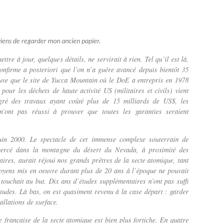
viens de regarder mon ancien papier.
mettre à jour, quelques détails, ne servirait à rien. Tel qu’il est là,
confirme a posteriori que l’on n’a guère avancé depuis bientôt 35
uve que le site de Yucca Mountain où le DoE a entrepris en 1978
 pour les déchets de haute activité US (militaires et civils) vient
gré des travaux ayant coûté plus de 15 milliards de US$, les
n’ont pas réussi à prouver que toutes les garanties seraient
 juin 2000. Le spectacle de cet immense complexe souterrain de
percé dans la montagne du désert du Nevada, à proximité des
taires, aurait réjoui nos grands prêtres de la secte atomique, tant
oyens mis en oeuvre durant plus de 20 ans à l’époque ne pouvait
touchait au but. Dix ans d’études supplémentaires n’ont pas suffi
titudes. Là bas, on est quasiment revenu à la case départ : garder
allations de surface.
 française de la secte atomique est bien plus fortiche. En quatre