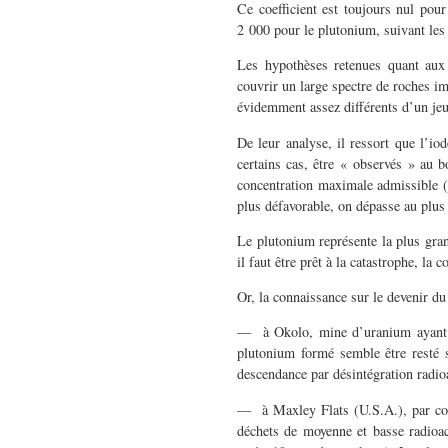
Ce coefficient est toujours nul pour
2 000 pour le plutonium, suivant les
Les hypothèses retenues quant aux 
couvrir un large spectre de roches i
évidemment assez différents d’un jeu
De leur analyse, il ressort que l’io
certains cas, être « observés » au 
concentration maximale admissible 
plus défavorable, on dépasse au plu
Le plutonium représente la plus grand
il faut être prêt à la catastrophe, l
Or, la connaissance sur le devenir du
— à Okolo, mine d’uranium ayant «
plutonium formé semble être resté s
descendance par désintégration radioa
— à Maxley Flats (U.S.A.), par con
déchets de moyenne et basse radioac