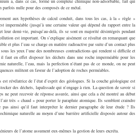
onium a, dans ce cas, formé un complexe chimique non-adsorbable, fait qui
n parfois nulle pour des composés de ce métal.
vement aux hypothèses de calcul conduit, dans tous les cas, à la « règle »
est imperméable (jusqu’à une certaine valeur qui dépend du rapport entre la
et leur demi-vie, puisqu’au-delà, ils se sont en majorité désintégrés pendant
pollution est important. On s’explique aisément ce résultat en remarquant que
aible et plus l’eau se charge en matière radioactive par suite d’un contact plus
sous les yeux l’une des nombreuses contradictions qui rendent si difficile et
 il faut en effet disposer les déchets dans une roche imperméable pour les
e naturelle, l’eau, mais la perfection n’étant pas de ce monde, on ne peut
séquences militent en faveur de l’adoption de roches perméables.
 est révélatrice de l’état d’esprit des géologues. Si la couche géologique est
stocker des déchets, lapalissade qui n’engage à rien. La question de savoir si
ps ne peut recevoir de réponse assurée, ainsi que cela a été montré au début
 l’air très « chaud » pour porter le parapluie atomique. Ils semblent craindre
 pas ainsi qu’il faut interpréter le dernier paragraphe de leur étude ? Ils
éochimique naturelle au moyen d’une barrière artificielle disposée autour des
génieurs de l’atome assument eux-mêmes la gestion de leurs excréta.