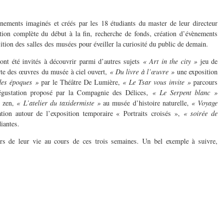
ements imaginés et créés par les 18 étudiants du master de leur directeur
ion complète du début à la fin, recherche de fonds, création d’évènements
sition des salles des musées pour éveiller la curiosité du public de demain.
 ont été invités à découvrir parmi d’autres sujets
« Art in the city »
jeu de
rte des œuvres du musée à ciel ouvert,
« Du livre à l’œuvre »
une exposition
des époques »
par le Théâtre De Lumière,
« Le Tsar vous invite »
parcours
dégustation proposé par la Compagnie des Délices,
« Le Serpent blanc »
u zen,
« L’atelier du taxidermiste »
au musée d’histoire naturelle,
« Voyage
ion autour de l’exposition temporaire « Portraits croisés »,
« soirée de
diantes.
eurs de leur vie au cours de ces trois semaines. Un bel exemple à suivre,