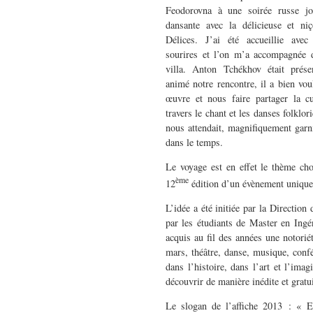
Feodorovna à une soirée russe jo
dansante avec la délicieuse et n
Délices. J’ai été accueillie ave
sourires et l’on m’a accompagnée d
villa. Anton Tchékhov était prése
animé notre rencontre, il a bien vo
œuvre et nous faire partager la c
travers le chant et les danses folklor
nous attendait, magnifiquement garni
dans le temps.
Le voyage est en effet le thème choi
ème
12
édition d’un évènement uni
L’idée a été initiée par la Direction
par les étudiants de Master en Ingéni
acquis au fil des années une notorié
mars, théâtre, danse, musique, confé
dans l’histoire, dans l’art et l’ima
découvrir de manière inédite et gratui
Le slogan de l’affiche 2013 : « E