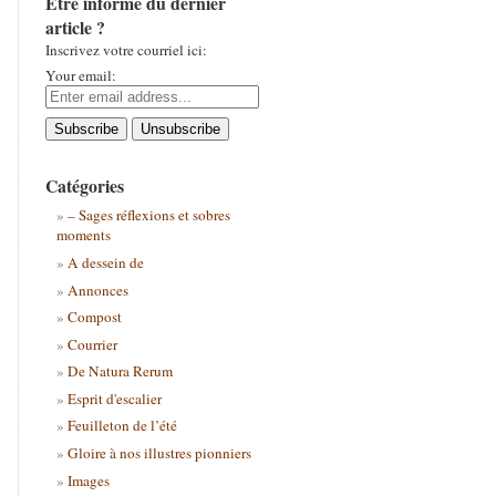
Être informé du dernier
article ?
Inscrivez votre courriel ici:
Your email:
Catégories
– Sages réflexions et sobres
moments
A dessein de
Annonces
Compost
Courrier
De Natura Rerum
Esprit d'escalier
Feuilleton de l’été
Gloire à nos illustres pionniers
Images