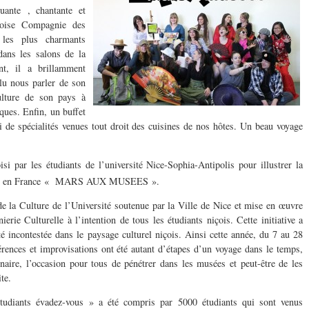
uante , chantante et
içoise Compagnie des
c les plus charmants
ans les salons de la
nt, il a brillamment
ulu nous parler de son
ulture de son pays à
iques. Enfin, un buffet
 de spécialités venues tout droit des cuisines de nos hôtes. Un beau voyage
si par les étudiants de l’université Nice-Sophia-Antipolis pour illustrer la
que en France « MARS AUX MUSEES ».
 de la Culture de l’Université soutenue par la Ville de Nice et mise en œuvre
erie Culturelle à l’intention de tous les étudiants niçois. Cette initiative a
té incontestée dans le paysage culturel niçois. Ainsi cette année, du 7 au 28
rences et improvisations ont été autant d’étapes d’un voyage dans le temps,
ginaire, l’occasion pour tous de pénétrer dans les musées et peut-être de les
te.
tudiants évadez-vous » a été compris par 5000 étudiants qui sont venus