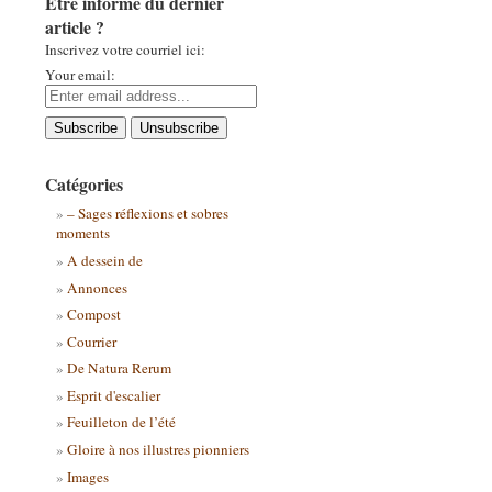
Être informé du dernier
article ?
Inscrivez votre courriel ici:
Your email:
Catégories
– Sages réflexions et sobres
moments
A dessein de
Annonces
Compost
Courrier
De Natura Rerum
Esprit d'escalier
Feuilleton de l’été
Gloire à nos illustres pionniers
Images