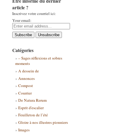
Être informé du dernier
article ?
Inscrivez votre courriel ici:
Your email:
Catégories
– Sages réflexions et sobres
moments
A dessein de
Annonces
Compost
Courrier
De Natura Rerum
Esprit d'escalier
Feuilleton de l’été
Gloire à nos illustres pionniers
Images