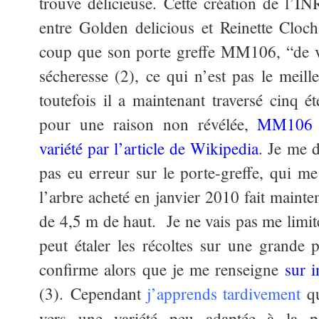
trouve délicieuse. Cette création de l’I
entre Golden delicious et Reinette Cloc
coup que son porte greffe MM106, “de v
sécheresse (2), ce qui n’est pas le meil
toutefois il a maintenant traversé cinq
pour une raison non révélée,
MM106 es
variété par l’article de Wikipedia
. Je me d
pas eu erreur sur le porte-greffe, qui me
l’arbre acheté en janvier 2010 fait mainte
de 4,5 m de haut. Je ne vais pas me limit
peut étaler les récoltes sur une grande p
confirme alors que je me renseigne
sur i
(3). Cependant
j’apprends tardivement
q
vers une variété peu adaptée à la p