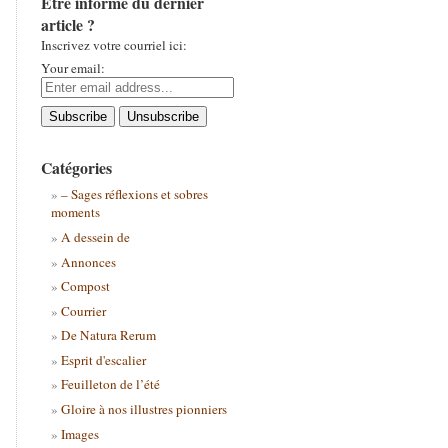
Être informé du dernier
article ?
Inscrivez votre courriel ici:
Your email:
Catégories
– Sages réflexions et sobres
moments
A dessein de
Annonces
Compost
Courrier
De Natura Rerum
Esprit d'escalier
Feuilleton de l’été
Gloire à nos illustres pionniers
Images