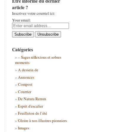
Être informé du dernier
article ?
Inscrivez votre courriel ici:
Your email:
Catégories
– Sages réflexions et sobres
moments
A dessein de
Annonces
Compost
Courrier
De Natura Rerum
Esprit d'escalier
Feuilleton de l’été
Gloire à nos illustres pionniers
Images