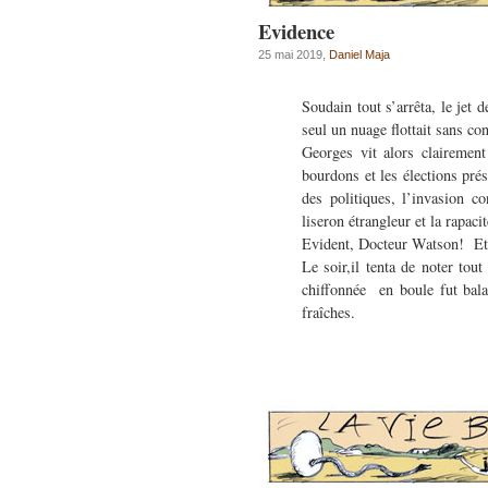
Evidence
25 mai 2019,
Daniel Maja
Soudain tout s’arrêta, le jet d
seul un nuage flottait sans con
Georges vit alors clairement
bourdons et les élections pré
des politiques, l’invasion c
liseron étrangleur et la rapa
Evident, Docteur Watson! Et 
Le soir,il tenta de noter tou
chiffonnée en boule fut balan
fraîches.