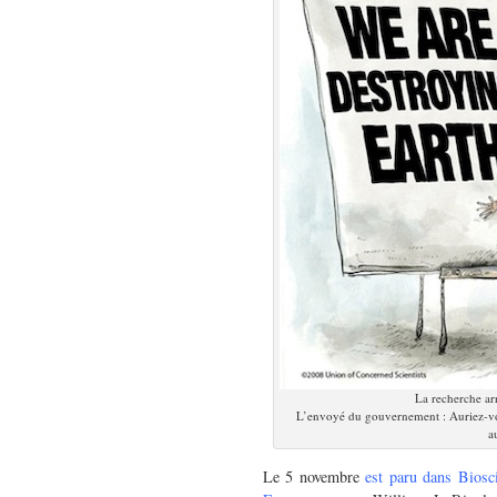
La recherche arr
L’envoyé du gouvernement : Auriez-vou
a
Le 5 novembre
est paru dans Biosc