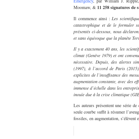
Emergency
, par William J. Rippl
11 258 signatures de s
Moomaw, &
Il commence ainsi :
Les scientifiq
catastrophique et de le formuler s
présentés ci-dessous, nous déclarons
et sans équivoque que la planète Ter
Il y a exactement 40 ans, les scient
climat (Genève 1979) et ont convenu
nécessaire. Depuis, des alertes si
(1997), à l’accord de Paris (2015)
explicites de l’insuffisance des mes
augmentation constante, avec des ef
immense d’échelle dans les entrepris
inouïe due à la crise climatique (G
Les auteurs présentent une série de 
seule courbe suffit à résumer l’aveu
fossiles, en augmentation, s’élèvent