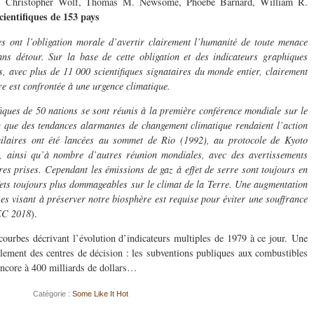
e, Christopher Wolf, Thomas M. Newsome, Phoebe Barnard, William R.
cientifiques de 153 pays
ues ont l’obligation morale d’avertir clairement l’humanité de toute menace
ans détour. Sur la base de cette obligation et des indicateurs graphiques
, avec plus de 11 000 scientifiques signataires du monde entier, clairement
re est confrontée à une urgence climatique.
ifiques de 50 nations se sont réunis à la première conférence mondiale sur le
 que des tendances alarmantes de changement climatique rendaient l’action
milaires ont été lancées au sommet de Rio (1992), au protocole de Kyoto
, ainsi qu’à nombre d’autres réunion mondiales, avec des avertissements
ures prises. Cependant les émissions de gaz à effet de serre sont toujours en
fets toujours plus dommageables sur le climat de la Terre. Une augmentation
es visant à préserver notre biosphère est requise pour éviter une souffrance
IEC 2018
).
courbes décrivant l’évolution d’indicateurs multiples de 1979 à ce jour. Une
glement des centres de décision : les subventions publiques aux combustibles
 encore à 400 milliards de dollars…
Catégorie :
Some Like It Hot