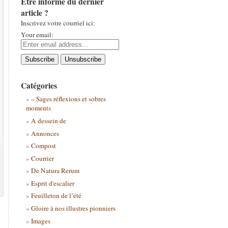
Être informé du dernier
article ?
Inscrivez votre courriel ici:
Your email:
Catégories
– Sages réflexions et sobres
moments
A dessein de
Annonces
Compost
Courrier
De Natura Rerum
Esprit d'escalier
Feuilleton de l’été
Gloire à nos illustres pionniers
Images