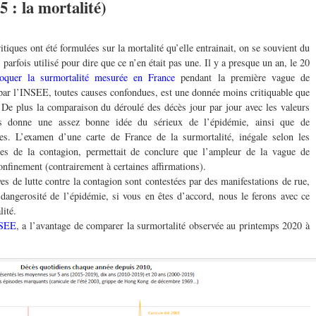
 : la mortalité)
itiques ont été formulées sur la mortalité qu’elle entrainait, on se souvient du
s parfois utilisé pour dire que ce n’en était pas une. Il y a presque un an, le 20
voquer la surmortalité mesurée en France
pendant la première vague de
 par l’INSEE, toutes causes confondues, est une donnée moins critiquable que
. De plus la comparaison du déroulé des décès jour par jour avec les valeurs
tes donne une assez bonne idée du sérieux de l’épidémie, ainsi que de
s. L’examen d’une carte de France de la surmortalité, inégale selon les
res de la contagion, permettait de conclure que l’ampleur de la vague de
onfinement (contrairement à certaines affirmations).
 de lutte contre la contagion sont contestées par des manifestations de rue,
a dangerosité de l’épidémie, si vous en êtes d’accord, nous le ferons avec ce
ité.
NSEE
, a l’avantage de comparer la surmortalité observée au printemps 2020 à