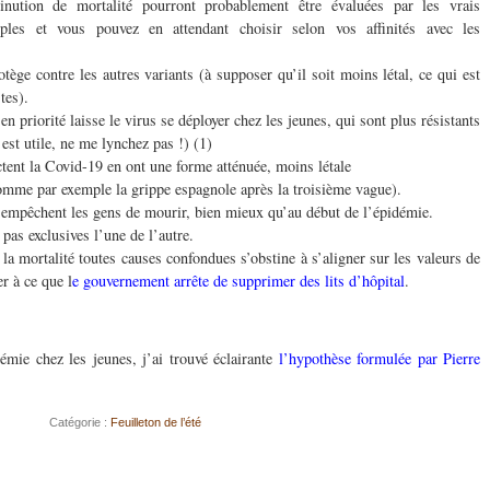
inution de mortalité pourront probablement être évaluées par les vrais
iples et vous pouvez en attendant choisir selon vos affinités avec les
otège contre les autres variants (à supposer qu’il soit moins létal, ce qui est
tes).
n priorité laisse le virus se déployer chez les jeunes, qui sont plus résistants
 est utile, ne me lynchez pas !) (1)
ctent la Covid-19 en ont une forme atténuée, moins létale
omme par exemple la grippe espagnole après la troisième vague).
t empêchent les gens de mourir, bien mieux qu’au début de l’épidémie.
pas exclusives l’une de l’autre.
la mortalité toutes causes confondues s’obstine à s’aligner sur les valeurs de
r à ce que l
e gouvernement arrête de supprimer des lits d’hôpital
.
démie chez les jeunes, j’ai trouvé éclairante
l’hypothèse formulée par Pierre
Catégorie :
Feuilleton de l’été