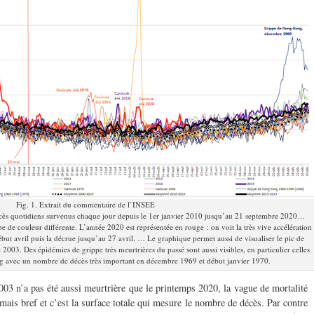
Fig. 1. Extrait du commentaire de l’INSEE
cès quotidiens survenus chaque jour depuis le 1er janvier 2010 jusqu’au 21 septembre 2020…
 de couleur différente. L’année 2020 est représentée en rouge : on voit la très vive accélération
ébut avril puis la décrue jusqu’au 27 avril. … Le graphique permet aussi de visualiser le pic de
e 2003. Des épidémies de grippe très meurtrières du passé sont aussi visibles, en particulier celles
g avec un nombre de décès très important en décembre 1969 et début janvier 1970.
03 n’a pas été aussi meurtrière que le printemps 2020, la vague de mortalité
 mais bref et c’est la surface totale qui mesure le nombre de décès. Par contre