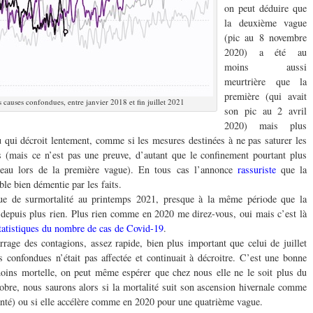
on peut déduire que
la deuxième vague
(pic au 8 novembre
2020) a été au
moins aussi
meurtrière que la
première (qui avait
s causes confondues, entre janvier 2018 et fin juillet 2021
son pic au 2 avril
2020) mais plus
u qui décroit lentement, comme si les mesures destinées à ne pas saturer les
s (mais ce n’est pas une preuve, d’autant que le confinement pourtant plus
ateau lors de la première vague). En tous cas l’annonce
rassuriste
que la
le bien démentie par les faits.
e de surmortalité au printemps 2021, presque à la même période que la
depuis plus rien. Plus rien comme en 2020 me direz-vous, oui mais c’est là
statistiques du nombre de cas de Covid-19
.
rage des contagions, assez rapide, bien plus important que celui de juillet
 confondues n’était pas affectée et continuait à décroitre. C’est une bonne
oins mortelle, on peut même espérer que chez nous elle ne le soit plus du
tobre, nous saurons alors si la mortalité suit son ascension hivernale comme
anté) ou si elle accélère comme en 2020 pour une quatrième vague.