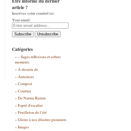
Être informé du dernier
article ?
Inscrivez votre courriel ici:
Your email:
Catégories
– Sages réflexions et sobres
moments
A dessein de
Annonces
Compost
Courrier
De Natura Rerum
Esprit d'escalier
Feuilleton de l’été
Gloire à nos illustres pionniers
Images