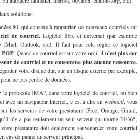
 ou autogéré (autistici, disroot, ouvaton, chatons.org, etc)
 deux solutions:
années 80, qui consiste à rappatrier ses nouveaux courriels sur
iciel de courriel.
Logiciel libre et universel (par exemple
 (Mail, Outlook, etc). Il faut pour cela régler ce logiciel
POP
l n’est plus sur
e
. Quand ce courriel est sur votre ordi, i
nisseur de courriel et ne consomme plus aucune ressource
.
vegarder votre disque dur, sur un disque externe par exemple,
 pour ne pas perdre de données.
z le protocole IMAP, dans votre logiciel de courriel, ou bien
el avec un navigateur Internet, c’est à dire en w
ebmail
, vous
 sur les serveurs de votre prestataire (Free, Orange, Gmail,
 qu’il n’y a pas seulement un seul serveur qui tourne 24/365,
 votre prestataire doit également sauvegarder votre courriel
 en cas de panne du serveur principal.