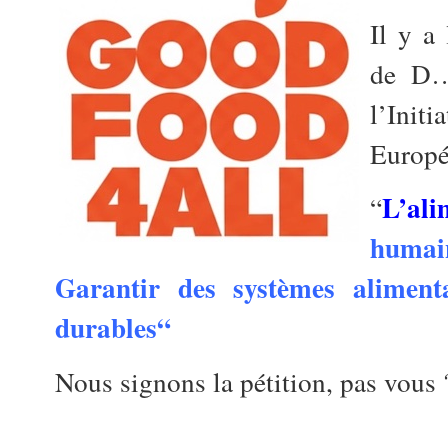
Il y a
de D…
l’Ini
Europé
L’al
“
humain
Garantir des systèmes alimenta
durables
“
Nous signons la pétition, pas vous 