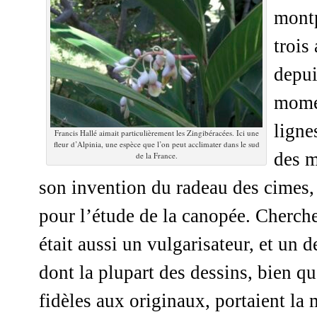
montp
trois
depui
momen
ligne
Francis Hallé aimait particulièrement les Zingibéracées. Ici une
fleur d’Alpinia, une espèce que l’on peut acclimater dans le sud
des m
de la France.
son invention du radeau des cimes,
pour l’étude de la canopée. Cherche
était aussi un vulgarisateur, et un d
dont la plupart des dessins, bien q
fidèles aux originaux, portaient la 