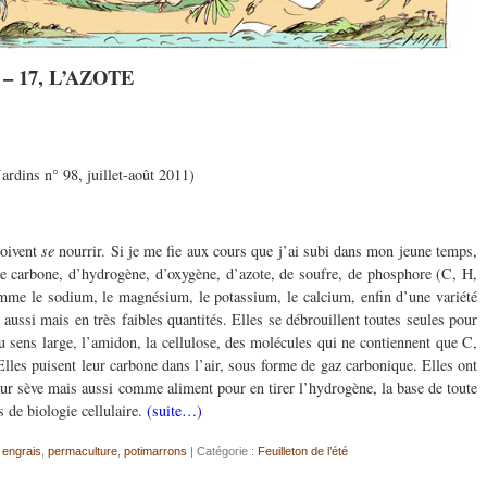
e – 17, L’AZOTE
ardins n° 98, juillet-août 2011)
doivent
se
nourrir. Si je me fie aux cours que j’ai subi dans mon jeune temps,
 carbone, d’hydrogène, d’oxygène, d’azote, de soufre, de phosphore (C, H,
me le sodium, le magnésium, le potassium, le calcium, enfin d’une variété
aussi mais en très faibles quantités. Elles se débrouillent toutes seules pour
u sens large, l’amidon, la cellulose, des molécules qui ne contiennent que C,
 Elles puisent leur carbone dans l’air, sous forme de gaz carbonique. Elles ont
eur sève mais aussi comme aliment pour en tirer l’hydrogène, la base de toute
s de biologie cellulaire.
(suite…)
,
engrais
,
permaculture
,
potimarrons
| Catégorie :
Feuilleton de l’été