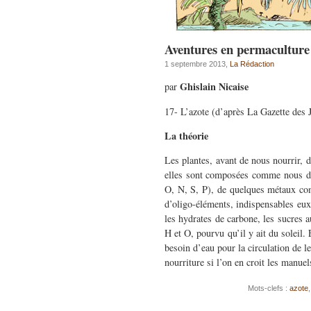
Aventures en permacultur
1 septembre 2013,
La Rédaction
Ghislain Nicaise
par
17- L’azote (d’après La Gazette des J
La théorie
Les plantes, avant de nous nourrir, 
elles sont composées comme nous de
O, N, S, P), de quelques métaux com
d’oligo-éléments, indispensables eux 
les hydrates de carbone, les sucres a
H et O, pourvu qu’il y ait du soleil.
besoin d’eau pour la circulation de l
nourriture si l’on en croit les manuel
Mots-clefs :
azote