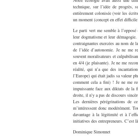
Notre écologie avait aussi une dime
technique, sur l’idée de progrès, s
entièrement colonisée (voir les écri
un moment (concept en effet difficile 
Le parti vert me semble à l’opposé 
leur dogmatisme et leur démagogie. I
contraignantes exercées au nom de l
de l’idée d’autonomie. Je ne me re
souvent moralisateurs et culpabilisan
en 4/4 (je plaisante). Je ne me reco
réalité, qui n’a que des incantati
l’Europe) qui était jadis sa valeur 
comment cela a fini) ! Je ne me rec
impuissante face aux diktats de la f
droite, il n’y a pas de discours sincè
Les dernières pérégrinations de c
m’intéressent donc modérément. Tout 
davantage à la légitimité et à l’eff
initiatives des entrepreneurs. C’est l
Dominique Simonnet