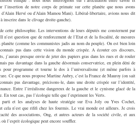
nsion éthique : nous nous interrogions sur l’articulation entre savoir et
ur l’insertion de notre corps de primate sur cette planète que nous avons
ts d’Alain Hervé ou d’Alain Mamou Mani). Libéral-libertaire, avions nous dit
à inscrire dans le clivage droite-gauche).
de cette philosophie. Les interventions de leurs députés me consternent par
l n’est question que de renforcement de l’Etat et de la fiscalité, de mesures
a planète (comme les communistes jadis au nom du peuple). On est bien loin
connais pas dans cette vision du monde crispée. A écouter ces discours,
ts, j’aurais presque envie de jeter des papiers gras dans les rues et de rouler
nnais pas davantage dans la gauche désormais conservatrice, en plein déni de
ons pour programme et tourne le dos à l’universalisme (et même parfois à
phrare. Ce que nous propose Martine Aubry, c’est la France de Mauroy (on sait
onnais pas davantage, précisons-le, dans une droite crispée sur l’identité,
inance. Entre l’irréalisme dangereux de la gauche et le cynisme glacé de la
re. En tout cas, pas l’écologie telle que l’expriment les Verts.
e parti et les analyses de haute stratégie sur Eva Joly ou Yves Cochet,
cela n’est que rififi chez les fourmis. Le vrai monde est ailleurs. Je crois
icacité des associations, Ong, et autres acteurs de la société civile, et aux
à où l’esprit écologique peut encore souffler.