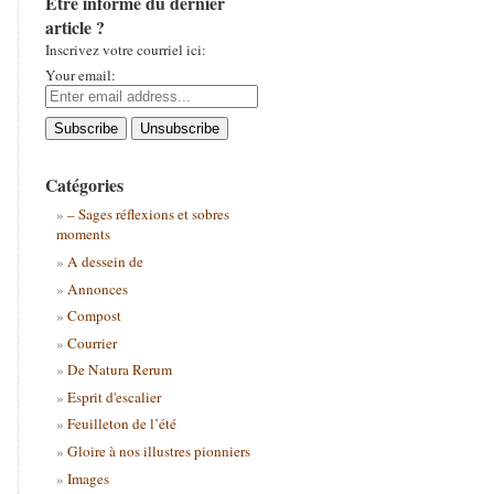
Être informé du dernier
article ?
Inscrivez votre courriel ici:
Your email:
Catégories
– Sages réflexions et sobres
moments
A dessein de
Annonces
Compost
Courrier
De Natura Rerum
Esprit d'escalier
Feuilleton de l’été
Gloire à nos illustres pionniers
Images