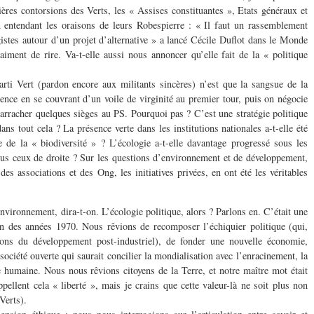
ières contorsions des Verts, les « Assises constituantes », Etats généraux et
n entendant les oraisons de leurs Robespierre : « Il faut un rassemblement
istes autour d’un projet d’alternative » a lancé Cécile Duflot dans le Monde
aiment de rire. Va-t-elle aussi nous annoncer qu’elle fait de la « politique
rti Vert (pardon encore aux militants sincères) n’est que la sangsue de la
rence en se couvrant d’un voile de virginité au premier tour, puis on négocie
rracher quelques sièges au PS. Pourquoi pas ? C’est une stratégie politique
s tout cela ? La présence verte dans les institutions nationales a-t-elle été
e de la « biodiversité » ? L’écologie a-t-elle davantage progressé sous les
sous ceux de droite ? Sur les questions d’environnement et de développement,
 des associations et des Ong, les initiatives privées, en ont été les véritables
environnement, dira-t-on. L’écologie politique, alors ? Parlons en. C’était une
in des années 1970. Nous rêvions de recomposer l’échiquier politique (qui,
tions du développement post-industriel), de fonder une nouvelle économie,
 société ouverte qui saurait concilier la mondialisation avec l’enracinement, la
ne humaine. Nous nous rêvions citoyens de la Terre, et notre maître mot était
pellent cela « liberté », mais je crains que cette valeur-là ne soit plus non
Verts).