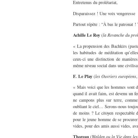
Entretenus du prolétariat,
Disparaissez ! Une voix vengeresse
Partout répète : “À bas le patronat ! 
Achille Le Roy
(
la Revanche du prol
« La propension des Bachkirs (paste
les habitudes de méditation qu’ell
ceux-ci une distinction de manières
même niveau social dans une civilisa
F. Le Play
(
les Ouvriers européens
,
« Mais voici que les hommes sont dev
quand il avait faim, est devenu un fe
ne campons plus sur terre, comme 
oubliant le ciel… Serons-nous toujour
de moins ? Le citoyen respectable de
pour le jeune homme de se procurer 
vides, pour des amis aussi vides, av
Thoreau
(
Walden ou la Vie dans les