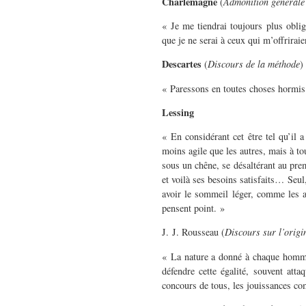
Charlemagne
(
Admonition générale
« Je me tiendrai toujours plus obli
que je ne serai à ceux qui m’offrirai
Descartes
(
Discours de la méthode
)
« Paressons en toutes choses hormis 
Lessing
« En considérant cet être tel qu’il 
moins agile que les autres, mais à to
sous un chêne, se désaltérant au prem
et voilà ses besoins satisfaits… Seul
avoir le sommeil léger, comme les a
pensent point. »
J. J. Rousseau (
Discours sur l’origin
« La nature a donné à chaque homme u
défendre cette égalité, souvent atta
concours de tous, les jouissances co