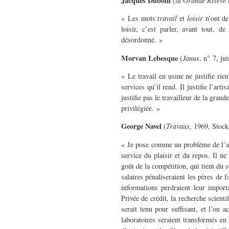
Jacques Duboin
(
la Grande Relève
« Les mots
travail
et
loisir
n’ont de
loisir, c’est parler, avant tout, 
désordonné. »
Morvan Lebesque
(
Janus
, n° 7, ju
« Le travail en usine ne justifie rien
services qu’il rend. Il justifie l’arti
justifie pas le travailleur de la gran
privilégiée. »
George Navel
(
Travaux
, 1969, Stock
« Je pose comme un problème de l’an 
service du plaisir et du repos. Il ne
goût de la compétition, qui tient du 
salaires pénaliseraient les pères de 
informations perdraient leur import
Privée de crédit, la recherche scient
serait tenu pour suffisant, et l’on
laboratoires seraient transformés e