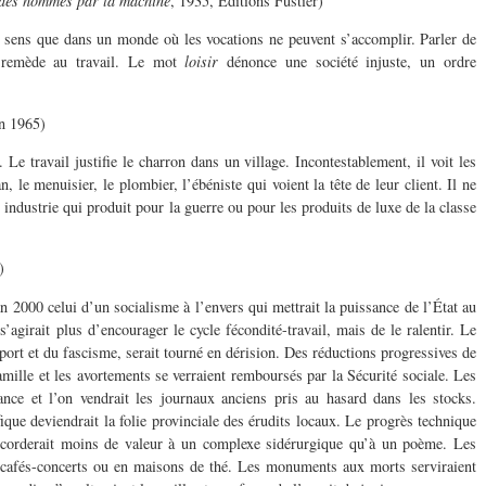
 des hommes par la machine
, 1935, Éditions Fustier)
 sens que dans un monde où les vocations ne peuvent s’accomplir. Parler de
de remède au travail. Le mot
loisir
dénonce une société injuste, un ordre
in 1965)
. Le travail justifie le charron dans un village. Incontestablement, il voit les
san, le menuisier, le plombier, l’ébéniste qui voient la tête de leur client. Il ne
de industrie qui produit pour la guerre ou pour les produits de luxe de la classe
)
2000 celui d’un socialisme à l’envers qui mettrait la puissance de l’État au
 s’agirait plus d’encourager le cycle fécondité-travail, mais de le ralentir. Le
sport et du fascisme, serait tourné en dérision. Des réductions progressives de
famille et les avortements se verraient remboursés par la Sécurité sociale. Les
ance et l’on vendrait les journaux anciens pris au hasard dans les stocks.
ifique deviendrait la folie provinciale des érudits locaux. Le progrès technique
 accorderait moins de valeur à un complexe sidérurgique qu’à un poème. Les
n cafés-concerts ou en maisons de thé. Les monuments aux morts serviraient