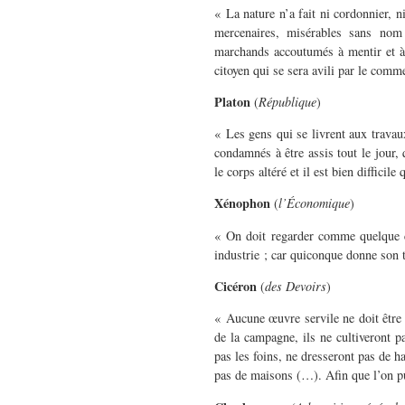
« La nature n’a fait ni cordonnier, n
mercenaires, misérables sans nom 
marchands accoutumés à mentir et à 
citoyen qui se sera avili par le comm
Platon
(
République
)
« Les gens qui se livrent aux travau
condamnés à être assis tout le jour
le corps altéré et il est bien difficile
Xénophon
(
l’Économique
)
« On doit regarder comme quelque ch
industrie ; car quiconque donne son t
Cicéron
(
des Devoirs
)
« Aucune œuvre servile ne doit être
de la campagne, ils ne cultiveront p
pas les foins, ne dresseront pas de h
pas de maisons (…). Afin que l’on pu