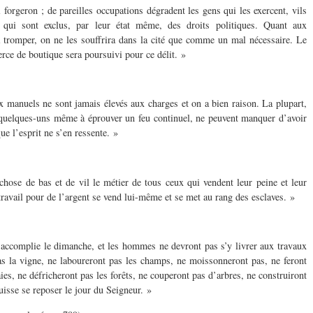
i forgeron ; de pareilles occupations dégradent les gens qui les exercent, vils
qui sont exclus, par leur état même, des droits politiques. Quant aux
tromper, on ne les souffrira dans la cité que comme un mal nécessaire. Le
erce de boutique sera poursuivi pour ce délit. »
x manuels ne sont jamais élevés aux charges et on a bien raison. La plupart,
, quelques-uns même à éprouver un feu continuel, ne peuvent
manquer d’avoir
 que l’esprit ne s’en ressente. »
ose de bas et de vil le métier de tous ceux qui vendent leur peine et leur
ravail pour de l’argent se vend lui-même et se met au rang des esclaves. »
 accomplie le dimanche, et les hommes ne devront pas s’y livrer aux travaux
as la vigne, ne laboureront pas les champs, ne moissonneront pas, ne feront
aies, ne défricheront pas les forêts, ne couperont pas d’arbres, ne construiront
isse se reposer le jour du Seigneur. »