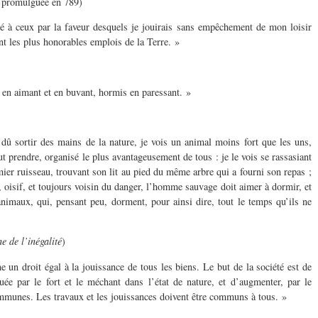
promulguée en 789)
gé à ceux par la faveur desquels je jouirais sans empêchement de mon loisir
ent les plus honorables emplois de la Terre. »
en aimant et en buvant, hormis en paressant. »
a dû sortir des mains de la nature, je vois un animal moins fort que les uns,
ut prendre, organisé le plus avantageusement de tous : je le vois se rassasiant
ier ruisseau, trouvant son lit au pied du même arbre qui a fourni son repas ;
, oisif, et toujours voisin du danger, l’homme sauvage doit aimer à dormir, et
nimaux, qui, pensant peu, dorment, pour ainsi dire, tout le temps qu’ils ne
e de l’inégalité
)
n droit égal à la jouissance de tous les biens. Le but de la société est de
quée par le fort et le méchant dans l’état de nature, et d’augmenter, par le
mmunes. Les travaux et les jouissances doivent être communs à tous. »