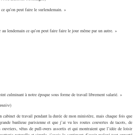
n ce qu’on peut faire le surlendemain. »
er au lendemain ce qu’on peut faire faire le jour même par un autre. »
oint culminant à notre époque sous forme de travail librement salarié. »
nnaire
)
n cabinet de travail pendant la durée de mon ministère, mais chaque fois que
 grande banlieue parisienne et que j’ai vu les routes couvertes de tacots, de
ouvriers, vêtus de pull-overs assortis et qui montraient que l’idée de loisir
uetterie naturelle et simple, j’avais le sentiment d’avoir malgré tout apporté