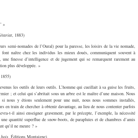
” »
étariat
, 1883)
urs semi-nomades de l’Oural) pour la paresse, les loisirs de la vie nomade,
es font naître chez les individus les mieux doués, communiquent souvent à
, une finesse d’intelligence et de jugement qui se remarquent rarement au
tion plus développée. »
 1855)
enus les outils de leurs outils. L’homme qui cueillait à sa guise les fruits,
rmier ; et celui qui s’abritait sous un arbre est le maître d’une maison. Nous
si nous y étions seulement pour une nuit, nous nous sommes installés,
s en train de chercher à obtenir davantage, au lieu de nous contenter parfois
vra-t-il ainsi enseigner gravement, par le précepte, l’exemple, la nécessité
une quantité superflue de snow-boots, de parapluies et de chambres d’amis
ant qu’il ne meure ? »
 bois
, Éditions Montaigne)