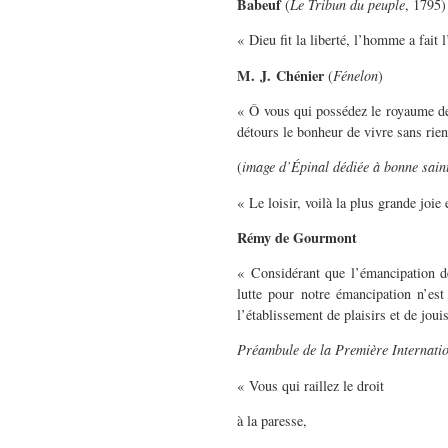
Babeuf
(
Le Tribun du peuple
, 1795)
« Dieu fit la liberté, l’homme a fait 
M. J. Chénier
(
Fénelon
)
« Ô vous qui possédez le royaume de 
détours le bonheur de vivre sans rien 
(
image d’Épinal dédiée à bonne saint
« Le loisir, voilà la plus grande joie
Rémy de Gourmont
« Considérant que l’émancipation de
lutte pour notre émancipation n’es
l’établissement de plaisirs et de jou
Préambule de la Première Internati
« Vous qui raillez le droit
à la paresse,