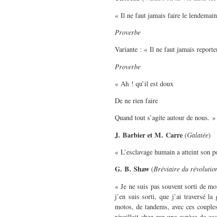
« Il ne faut jamais faire le lendemai
Proverbe
Variante : « Il ne faut jamais report
Proverbe
« Ah ! qu’il est doux
De ne rien faire
Quand tout s’agite autour de nous. »
J. Barbier et M. Carre
(
Galatée
)
« L’esclavage humain a atteint son p
G. B. Shaw
(
Bréviaire du révolutio
« Je ne suis pas souvent sorti de mo
j’en suis sorti, que j’ai traversé la
motos, de tandems, avec ces couples 
réveillait chez eux une espèce de coq