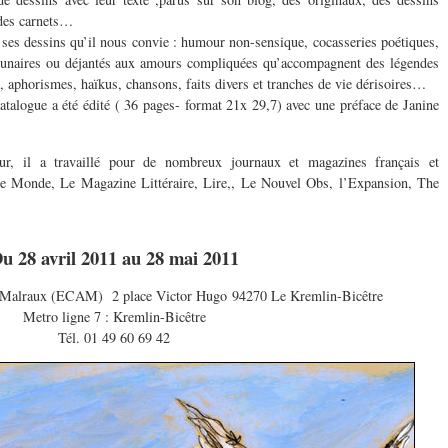
 des carnets…
ses dessins qu’il nous convie : humour non-sensique, cocasseries poétiques,
es lunaires ou déjantés aux amours compliquées qu’accompagnent des légendes
, aphorismes, haïkus, chansons, faits divers et tranches de vie dérisoires…
catalogue a été édité ( 36 pages- format 21x 29,7) avec une préface de Janine
teur, il a travaillé pour de nombreux journaux et magazines français et
e Monde, Le Magazine Littéraire, Lire,, Le Nouvel Obs, l’Expansion, The
u 28 avril 2011 au 28 mai 2011
é Malraux (ECAM) 2 place Victor Hugo 94270 Le Kremlin-Bicêtre
Metro ligne 7 : Kremlin-Bicêtre
Tél. 01 49 60 69 42