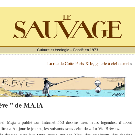
Culture et écologie – Fondé en 1973
La rue de Cotte Paris XIIe, galerie à ciel ouvert
»
rève ” de MAJA
iel Maja a publié sur Internet 550 dessins avec leurs légendes, d’abord
titre « Au jour le jour », les suivants sous celui de « La Vie Brève ».
de dessins avec leur texte ,parus sur son blog, des originaux, des dessins