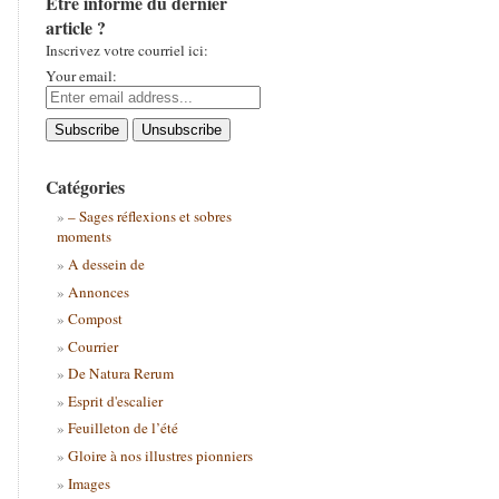
Être informé du dernier
article ?
Inscrivez votre courriel ici:
Your email:
Catégories
– Sages réflexions et sobres
moments
A dessein de
Annonces
Compost
Courrier
De Natura Rerum
Esprit d'escalier
Feuilleton de l’été
Gloire à nos illustres pionniers
Images