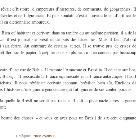
l rêvait d’histoire, d’empereurs d’histoires, de continents, de géographies. Il
rêveries et de fulgurances. Et puis soudain c’est à nouveau le feu d’artifice, le
sil en dictionnaire amoureux.
. Bien qu’habitant et écrivant dans sa tanière du quinzième parisien,
il a de la
 car il est journaliste brésilien de puis des décennies. Mais il faut d’abord
 sait écrire. Au contraire de certains autres. Il se trouve pris de crises de
pétiller sur le papier, à crépiter sous sa plume. Je n’en connais pas beaucoup
 coin d’une rue de Bahia. Il raconte l’Amazone et Brasilia. Il déjante sur l’or,
s Babaçu. Il ressuscite la France équinoxiale et la France antarctique. Il sort
haux. Il nous révèle un écrivain inconnu, brésilien bien sûr, Euclides da
 l’histoire d’une guerre génocidaire qui fut ignorée de ses contemporains.
a quelle le Brésil ne serait pas raciste. Il suit la piste nazie après la guerre
ante.
 beauté des choses » et vous en avez pour un Brésil de six cent cinquante
Catégorie :
Nous avons lu