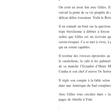
On croit en avoir fini avec Gilles. I
suivait la pente de sa vie peuplée de 
délicat délire évocateur. Voilà le Bré
Il en connaît un bout sur la question
tripe brésilienne à débiter à foison
redire que Gilles est un écrivain qui
savoir-évoquer. Ca se met à vivre, à 
qui en soient capables.
Il restitue des ivresses éprouvées au
le caoutchouc, le café et les palmier
de sa manche l’Ecuador d’Henri Mic
Cunha et son chef d’œuvre Os Sertoes
Il règle son compte à la fable selon l
dans une Amérique du Sud complais
Avec Gilles vous circulez dans « la
pages de Abeille à Vide.