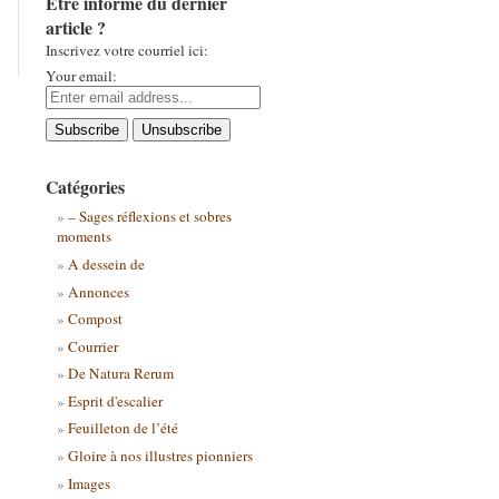
Être informé du dernier
article ?
Inscrivez votre courriel ici:
Your email:
Catégories
– Sages réflexions et sobres
moments
A dessein de
Annonces
Compost
Courrier
De Natura Rerum
Esprit d'escalier
Feuilleton de l’été
Gloire à nos illustres pionniers
Images