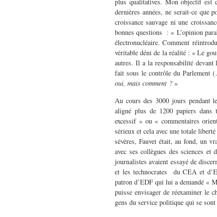
plus qualitatives. Mon objectif est
dernières années, ne serait-ce que p
croissance sauvage ni une croissance
bonnes questions : « L’opinion par
électronucléaire. Comment réintrodu
véritable déni de la réalité : « Le 
autres. Il a la responsabilité devant
fait sous le contrôle du Parlement 
oui, mais comment ?
»
Au cours des 3000 jours pendant l
aligné plus de 1200 papiers dans t
excessif » ou « commentaires orienté
sérieux et cela avec une totale liber
sévères, Fauvet était, au fond, un vr
avec ses collègues des sciences et d
journalistes avaient essayé de disc
et les technocrates du CEA et d’ED
patron d’EDF qui lui a demandé « Mai
puisse envisager de réexaminer le cho
gens du service politique qui se sont 