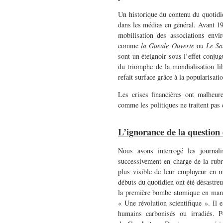
Un historique du contenu du quotidi
dans les médias en général. Avant 19
mobilisation des associations envir
comme
la Gueule Ouverte
ou
Le S
sont un éteignoir sous l’effet conju
du triomphe de la mondialisation li
refait surface grâce à la popularisat
Les crises financières ont malheur
comme les politiques ne traitent pas
L’ignorance de la questi
Nous avons interrogé les journa
successivement en charge de la rub
plus visible de leur employeur en ma
débuts du quotidien ont été désastre
la première bombe atomique en manche
« Une révolution scientifique ». Il 
humains carbonisés ou irradiés.