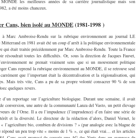
ONDE les meilleures années de sa carrière journalistique mais son
82, a été moins chanceux.
ger Cans, bien isolé au MONDE
(1981-1998 )
e à Marc Ambroise-Rendu sur la rubrique environnement au journal LE
itterrand en 1981 avait été un coup d’arrêt à la politique environnementale
tive qui était traitée précédemment par Marc Ambroise-Rendu. Toute la France
r résoudrait toutes les difficultés. Or, sous la direction de Jacques Fauvet,
 l’environnement ne prenait vraiment sens que si un mouvement politique
Roger Cans reprend la rubrique environnement au MONDE, il se retrouve seul
 carrément que l’important était la décentralisation et la régionalisation, qui
s. Mais très vite, Cans a pu de sa propre volonté consacrer 90 % de son
Avec quelques revers.
e d’un reportage sur l’agriculture biologique. Durant une semaine, il avait
de conversion, une autre de la communauté Lanza del Vasto, un petit élevage
veurs de l’Orne. Il a eu l’impudence (l’imprudence) d’en faire une série de
térêt et la diversité. Le directeur de la rédaction d’alors, Daniel Vernet, le
 « l’agriculture bio, combien de divisions ? » (par analogie avec la blague de
 répond un peu trop vite « moins de 1 % », ce qui était vrai… et les articles
1984, Cans avait proposé de couvrir une AG des Verts dans un gymnase de