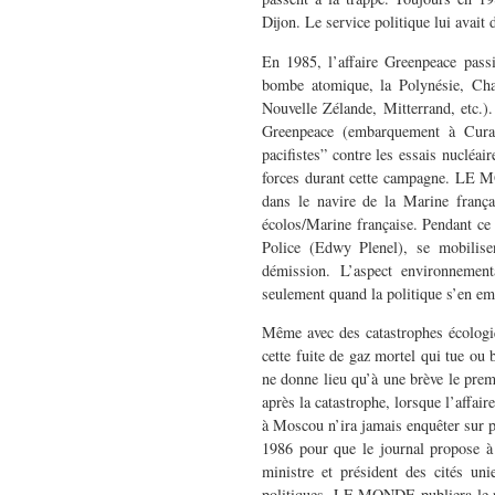
Dijon. Le service politique lui avait 
En 1985, l’affaire Greenpeace pas
bombe atomique, la Polynésie, Cha
Nouvelle Zélande, Mitterrand, etc.)
Greenpeace (embarquement à Curaç
pacifistes” contre les essais nuclé
forces durant cette campagne. LE M
dans le navire de la Marine françai
écolos/Marine française. Pendant ce 
Police (Edwy Plenel), se mobilise
démission. L’aspect environneme
seulement quand la politique s’en emp
Même avec des catastrophes écologiq
cette fuite de gaz mortel qui tue ou
ne donne lieu qu’à une brève le prem
après la catastrophe, lorsque l’affai
à Moscou n’ira jamais enquêter sur pl
1986 pour que le journal propose à
ministre et président des cités uni
politiques. LE MONDE publiera le re