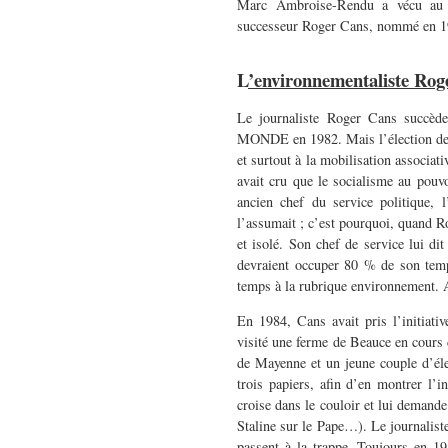
Marc Ambroise-Rendu a vécu au M
successeur Roger Cans, nommé en 19
L
’environnementaliste Ro
Le journaliste Roger Cans succèd
MONDE en 1982. Mais l’élection de M
et surtout à la mobilisation associa
avait cru que le socialisme au pouvoi
ancien chef du service politique,
l’assumait ; c’est pourquoi, quand 
et isolé. Son chef de service lui dit
devraient occuper 80 % de son temp
temps à la rubrique environnement. 
En 1984, Cans avait pris l’initiativ
visité une ferme de Beauce en cours 
de Mayenne et un jeune couple d’éle
trois papiers, afin d’en montrer l’in
croise dans le couloir et lui demande
Staline sur le Pape…). Le journaliste
passent à la trappe. Toujours en 