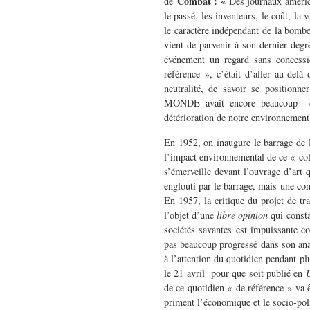
Combat
: «
de
Des journaux américa
le passé, les inventeurs, le coût, la
le caractère indépendant de la bomb
vient de parvenir à son dernier degré
événement un regard sans concessi
référence », c’était d’aller au-delà
neutralité, de savoir se positionne
MONDE avait encore beaucoup de 
détérioration de notre environnement
En 1952, on inaugure le barrage de
l’impact environnemental de ce « co
s’émerveille devant l’ouvrage d’art
englouti par le barrage, mais une con
En 1957, la critique du projet de tr
l’objet d’une
libre opinion
qui constat
sociétés savantes est impuissante 
pas beaucoup progressé dans son an
à l’attention du quotidien pendant pl
le 21 avril pour que soit publié en
de ce quotidien « de référence » va ê
priment l’économique et le socio-pol