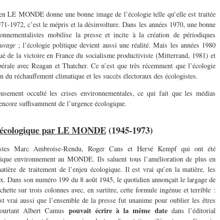
en LE MONDE donne une bonne image de l’écologie telle qu’elle est traitée
71-1972, c’est le mépris et la désinvolture. Dans les années 1970, une bonne
onnementalistes mobilise la presse et incite à la création de périodiques
auvage
; l’écologie politique devient aussi une réalité. Mais les années 1980
gué de la victoire en France du socialisme productiviste (Mitterrand, 1981)
et
bérale avec Reagan et Thatcher. Ce n’est que très récemment que l’écologie
ion du réchauffement climatique et les succès électoraux des écologistes.
eusement occulté les crises environnementales, ce qui fait que les médias
 encore suffisamment de l’urgence écologique.
on écologique par LE MONDE
(1945-1973)
listes Marc Ambroise-Rendu, Roger Cans et Hervé Kempf qui ont été
rique environnement au MONDE. Ils saluent tous l’amélioration de plus en
tière de traitement de l’enjeu écologique. Il est vrai qu’en la matière, les
ux. Dans son numéro 199 du 8 août 1945, le quotidien annonçait le largage de
tte sur trois colonnes avec, en surtitre, cette formule ingénue et terrible :
est vrai aussi que l’ensemble de la presse fut unanime pour oublier les êtres
pouvait écrire à la même date
 Pourtant Albert Camus
dans l’éditorial