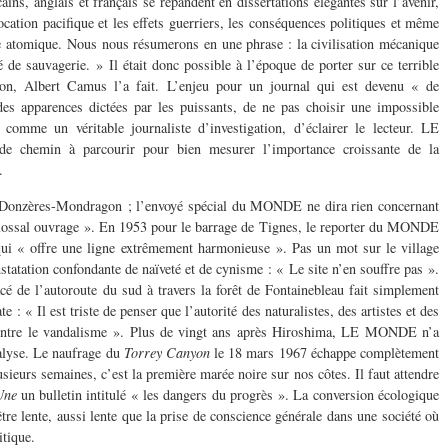
ins, anglais et français se répandent en dissertations élégantes sur l’avenir,
 vocation pacifique et les effets guerriers, les conséquences politiques et même
e atomique. Nous nous résumerons en une phrase : la civilisation mécanique
 de sauvagerie. » Il était donc possible à l’époque de porter sur ce terrible
on, Albert Camus l’a fait. L’enjeu pour un journal qui est devenu « de
 des apparences dictées par les puissants, de ne pas choisir une impossible
r comme un véritable journaliste d’investigation, d’éclairer le lecteur. LE
chemin à parcourir pour bien mesurer l’importance croissante de la
.
 Donzères-Mondragon ; l’envoyé spécial du MONDE ne dira rien concernant
lossal ouvrage ». En 1953 pour le barrage de Tignes, le reporter du MONDE
 qui « offre une ligne extrêmement harmonieuse ». Pas un mot sur le village
statation confondante de naïveté et de cynisme : « Le site n’en souffre pas ».
acé de l’autoroute du sud à travers la forêt de Fontainebleau fait simplement
e : « Il est triste de penser que l’autorité des naturalistes, des artistes et des
contre le vandalisme ». Plus de vingt ans après Hiroshima, LE MONDE n’a
alyse. Le naufrage du
Torrey Canyon
le 18 mars 1967 échappe complètement
usieurs semaines, c’est la première marée noire sur nos côtes. Il faut attendre
Une
un bulletin intitulé « les dangers du progrès ». La conversion écologique
tre lente, aussi lente que la prise de conscience générale dans une société où
itique.