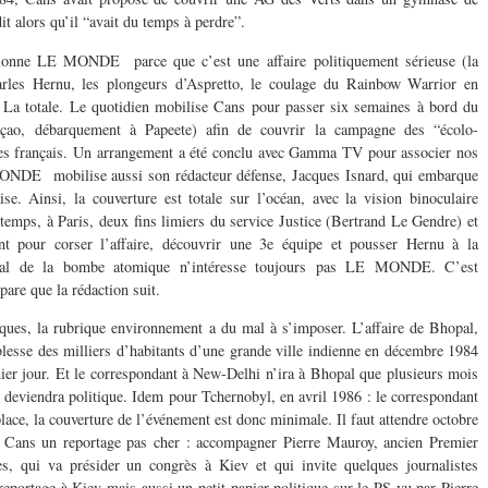
dit alors qu’il “avait du temps à perdre”.
sionne LE MONDE parce que c’est une affaire politiquement sérieuse (la
rles Hernu, les plongeurs d’Aspretto, le coulage du Rainbow Warrior en
. La totale. Le quotidien mobilise Cans pour passer six semaines à bord du
ao, débarquement à Papeete) afin de couvrir la campagne des “écolo-
aires français. Un arrangement a été conclu avec Gamma TV pour associer nos
ONDE mobilise aussi son rédacteur défense, Jacques Isnard, qui embarque
se. Ainsi, la couverture est totale sur l’océan, avec la vision binoculaire
temps, à Paris, deux fins limiers du service Justice (Bertrand Le Gendre) et
nt pour corser l’affaire, découvrir une 3e équipe et pousser Hernu à la
ntal de la bombe atomique n’intéresse toujours pas LE MONDE. C’est
are que la rédaction suit.
ues, la rubrique environnement a du mal à s’imposer. L’affaire de Bhopal,
 blesse des milliers d’habitants d’une grande ville indienne en décembre 1984
ier jour. Et le correspondant à New-Delhi n’ira à Bhopal que plusieurs mois
re deviendra politique. Idem pour Tchernobyl, en avril 1986 : le correspondant
ace, la couverture de l’événement est donc minimale. Il faut attendre octobre
 Cans un reportage pas cher : accompagner Pierre Mauroy, ancien Premier
es, qui va présider un congrès à Kiev et qui invite quelques journalistes
portage à Kiev mais aussi un petit papier politique sur le PS vu par Pierre