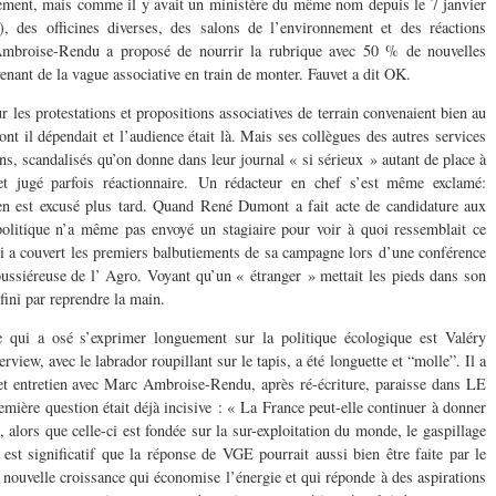
nnement, mais comme il y avait un ministère du même nom depuis le 7 janvier
, des officines diverses, des salons de l’environnement et des réactions
. Ambroise-Rendu a proposé de nourrir la rubrique avec 50 % de nouvelles
venant de la vague associative en train de monter. Fauvet a dit OK.
les protestations et propositions associatives de terrain convenaient bien au
t il dépendait et l’audience était là. Mais ses collègues des autres services
ns, scandalisés qu’on donne dans leur journal « si sérieux » autant de place à
et jugé parfois réactionnaire. Un rédacteur en chef s’est même exclamé:
en est excusé plus tard. Quand René Dumont a fait acte de candidature aux
 politique n’a même pas envoyé un stagiaire pour voir à quoi ressemblait ce
a couvert les premiers balbutiements de sa campagne lors d’une conférence
ussiéreuse de l’ Agro. Voyant qu’un « étranger » mettait les pieds dans son
 fini par reprendre la main.
 qui a osé s’exprimer longuement sur la politique écologique est Valéry
view, avec le labrador roupillant sur le tapis, a été longuette et “molle”. Il a
et entretien avec Marc Ambroise-Rendu, après ré-écriture, paraisse dans LE
re question était déjà incisive : « La France peut-elle continuer à donner
 alors que celle-ci est fondée sur la sur-exploitation du monde, le gaspillage
 est significatif que la réponse de VGE pourrait aussi bien être faite par le
 nouvelle croissance qui économise l’énergie et qui réponde à des aspirations