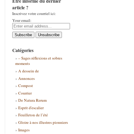
Être informé du dernier
article ?
Inscrivez votre courriel ici:
Your email:
Catégories
– Sages réflexions et sobres
moments
A dessein de
Annonces
Compost
Courrier
De Natura Rerum
Esprit d'escalier
Feuilleton de l’été
Gloire à nos illustres pionniers
Images