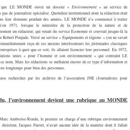
969 que LE MONDE ouvre un dossier «
Environnement
» au service de
 pas de journaliste spécialisé. Quotidien institutionnel dont la rédaction était
t dans leur domaine pendant des années, LE MONDE n’a commencé à traiter
u’en 1971, lorsque le ministère de la protection de la nature et de
oment un rédacteur, qui venait du service Economie et couvrait jusque-là la
 de Robert Poujade. Versé au service « Equipements et régions » (on ne savait
 immédiatement reçu de ses anciens interlocuteurs les jérémiades classiques
 entreprises à quoi que ce soit, ils allaient licencier leur personnel. En 1972,
 Nations unies « pour l’homme et son environnement » qui contraint LE
 nom. Mais les rédactions se méfiaient encore de ce type d’information et
core longtemps pour bien des personnes.
s recherches par les archives de l’association JNE (Journalistes pour
u, l’environnement devient une rubrique au MONDE
e Marc Ambroise-Rendu, le premier en charge d’une rubrique environnement
ecteur, Jacques Fauvet, n’avait aucune idée de la manière dont il fallait