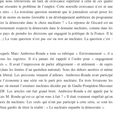
 que nous retrouvions un taux de croissance supérieur à celui de ces quatre
our résoudre le problème de l’emploi. Cette nouvelle croissance n’est ni une
 zéro. » La troisième question montrait que le journaliste savait poser les
aît de moins en moins favorable à un développement ambitieux du programme
ire la démocratie dans le choix nucléaire ? » La réponse de Giscard est un
gouvernement respecte la démocratie dans le domaine nucléaire, comme dans les
 le pays de prendre les décisions qui engagent la politique de la France. Il le
(…) La vraie question n’est pas
oui
ou
non
au nucléaire. La question c’est :
esquels Marc Ambroise-Rendu a tenu sa rubrique « Environnement », il a
ous les registres. Il n’a jamais été rappelé à l’ordre pour « engagement
s ». Il avait l’impression de parler allègrement – et utilement – de sujets
té (dans les limites d’un quotidien national). Sous des dehors austères et même
ai libéral. Les pressions venaient d’ailleurs. Ambroise-Rendu avait participé
e l’économie à une série sur le parti pris nucléaire. En trois livraisons les
erner où menait l’aventure nucléaire décidée par de Gaulle-Pompidou-Messmer
F. Les articles ont fait grand bruit. Ambroise-Rendu a été appelé par le
s M. Rendu qu’est-ce qu’on vous à fait ? » Il était vraiment stupéfait qu’on
ix du nucléaire. Les seuls qui n’ont pas participé à cette série, ce sont les
bien gardés de titrer la réalité : « Le nucléaire enjambe la démocratie ».