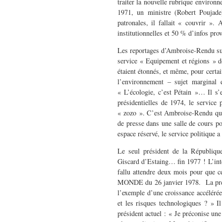
traiter la nouvelle rubrique enviro
1971, un ministre (Robert Poujade)
patronales, il fallait « couvrir »
institutionnelles et 50 % d’infos pro
Les reportages d’Ambroise-Rendu sur 
service « Equipement et régions » don
étaient étonnés, et même, pour certai
l’environnement – sujet marginal 
« L’écologie, c’est Pétain »… Il s’
présidentielles de 1974, le service
« zozo ». C’est Ambroise-Rendu qui 
de presse dans une salle de cours po
espace réservé, le service politique a
Le seul président de la République
Giscard d’Estaing… fin 1977 ! L’inter
fallu attendre deux mois pour que c
MONDE du 26 janvier 1978. La premiè
l’exemple d’une croissance accélérée,
et les risques technologiques ? » Il
président actuel : « Je préconise une