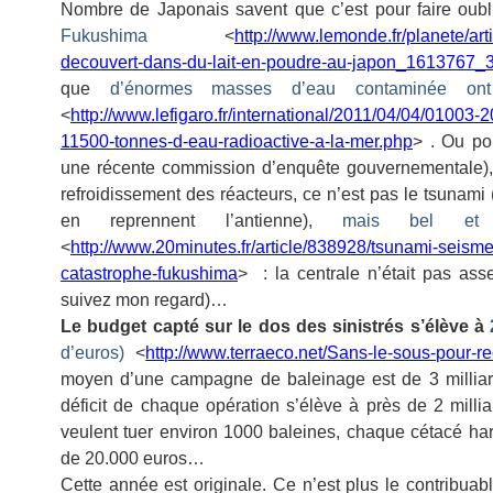
Nombre de Japonais savent que c’est pour faire oubl
Fukushima
<
http://www.lemonde.fr/planete/art
decouvert-dans-du-lait-en-poudre-au-japon_1613767_
que
d’énormes masses d’eau contaminée on
<
http://www.lefigaro.fr/international/2011/04/04/010
11500-tonnes-d-eau-radioactive-a-la-mer.php
> . Ou pou
une récente commission d’enquête gouvernementale), q
refroidissement des réacteurs, ce n’est pas le tsunam
en reprennent l’antienne),
mais bel et 
<
http://www.20minutes.fr/article/838928/tsunami-seis
catastrophe-fukushima
> : la centrale n’était pas ass
suivez mon regard)…
Le budget capté sur le dos des sinistrés s’élève à
d’euros)
<
http://www.terraeco.net/Sans-le-sous-pour-re
moyen d’une campagne de baleinage est de 3 milliar
déficit de chaque opération s’élève à près de 2 mil
veulent tuer environ 1000 baleines, chaque cétacé h
de 20.000 euros…
Cette année est originale. Ce n’est plus le contribua