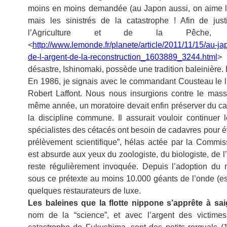
moins en moins demandée (au Japon aussi, on aime le
mais les sinistrés de la catastrophe ! Afin de just
l’Agriculture et de la Pêch
<
http://www.lemonde.fr/planete/article/2011/11/15/au-ja
de-l-argent-de-la-reconstruction_1603889_3244.html
> 
désastre, Ishinomaki, possède une tradition baleinière. 
En 1986, je signais avec le commandant Cousteau le li
Robert Laffont. Nous nous insurgions contre le mas
même année, un moratoire devait enfin préserver du ca
la discipline commune. Il assurait vouloir continuer
spécialistes des cétacés ont besoin de cadavres pour é
prélèvement scientifique”, hélas actée par la Commiss
est absurde aux yeux du zoologiste, du biologiste, de l
reste régulièrement invoquée. Depuis l’adoption du 
sous ce prétexte au moins 10.000 géants de l’onde (esti
quelques restaurateurs de luxe.
Les baleines que la flotte nippone s’apprête à sa
nom de la “science”, et avec l’argent des victim