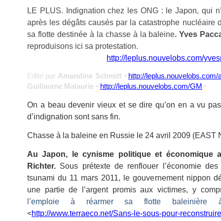
LE PLUS. Indignation chez les ONG : le Japon, qui n’e
après les dégâts causés par la catastrophe nucléaire 
sa flotte destinée à la chasse à la baleine
.
Yves Pacca
reproduisons ici sa protestation.
> Par
Yves Paccalet
<
http://leplus.nouvelobs.com/yves
Edité par
Amandine Schmitt
<
http://leplus.nouvelobs.com
Guillaume Malaurie
<
http://leplus.nouvelobs.com/GM
>
On a beau devenir vieux et se dire qu’on en a vu pas
d’indignation sont sans fin.
Chasse à la baleine en Russie le 24 avril 2009 (EAS
Au Japon, le cynisme politique et économique att
Richter.
Sous prétexte de renflouer l’économie des 
tsunami du 11 mars 2011, le gouvernement nippon déc
une partie de l’argent promis aux victimes, y comp
l’emploie à réarmer sa flotte baleinière à
<
http://www.terraeco.net/Sans-le-sous-pour-reconstruir