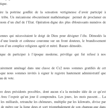
ique.
re la poitrine gonflée de la sensation vertigineuse d’avoir participé à
 de tribu. Un mécanisme obscurément mathématique permet de proclamer en
nom d’un chef de l’Etat. Opération digne des plus éblouissants
numéros de
iennes qui nécessitaient le doigt de Dieu pour désigner l’élu. Démodés la
 d’une lourde et coûteuse couronne sur un front douteux, le brandissement
tion d’un complice religieux agréé et mitré. Bazars démodés.
que de participer à l’époque moderne, privilège qui fut refusé à nos
tairement aménagé dans une classe de Ce2 nous sommes gratifiés de cet
sque nous sommes invités à signer le registre hautement administratif que
au de vote.
tre deux présidents possibles, dont aucun n’a la moindre idée de ce qu’est
u. Avec l’espoir qu’un jour il comprendra. Les jours, les mois passent… La
les milliards, retranche les chômeurs, multiplie par les kilowatts, divise par
 de métro sur la ligne deux et sort triomphalement de son chapeau que dans