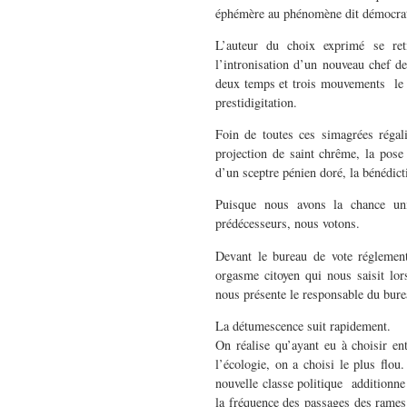
éphémère au phénomène dit démocrat
L’auteur du choix exprimé se reti
l’intronisation d’un nouveau chef
deux temps et trois mouvements le 
prestidigitation.
Foin de toutes ces simagrées régal
projection de saint chrême, la pose
d’un sceptre pénien doré, la bénédic
Puisque nous avons la chance uni
prédécesseurs, nous votons.
Devant le bureau de vote réglemen
orgasme citoyen qui nous saisit lor
nous présente le responsable du bure
La détumescence suit rapidement.
On réalise qu’ayant eu à choisir en
l’écologie, on a choisi le plus flo
nouvelle classe politique additionne 
la fréquence des passages des rames