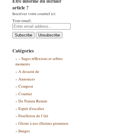
Être informé du dernier
article ?
Inscrivez votre courriel ici:
Your email:
Catégories
– Sages réflexions et sobres
moments
A dessein de
Annonces
Compost
Courrier
De Natura Rerum
Esprit d'escalier
Feuilleton de l’été
Gloire à nos illustres pionniers
Images