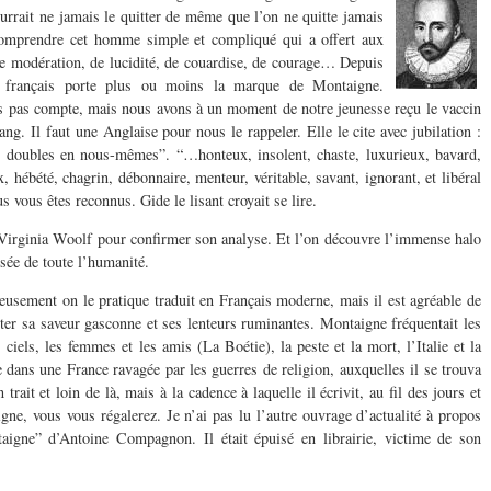
ourrait ne jamais le quitter de même que l’on ne quitte jamais
comprendre cet homme simple et compliqué qui a offert aux
, de modération, de lucidité, de couardise, de courage… Depuis
it français porte plus ou moins la marque de Montaigne.
 pas compte, mais nous avons à un moment de notre jeunesse reçu le vaccin
ng. Il faut une Anglaise pour nous le rappeler. Elle le cite avec jubilation :
, doubles en
nous-mêmes”. “…honteux, insolent, chaste, luxurieux, bavard,
x, hébété, chagrin, débonnaire, menteur, véritable, savant, ignorant, et libéral
s vous êtes reconnus. Gide le lisant croyait se lire.
 Virginia Woolf pour confirmer son analyse. Et l’on découvre l’immense halo
sée de toute l’humanité.
ureusement on le pratique traduit en Français moderne, mais il est agréable de
ûter sa saveur gasconne et ses lenteurs ruminantes. Montaigne fréquentait les
s ciels, les femmes et les amis (La Boétie), la peste et la mort, l’Italie et la
 dans une France ravagée par les guerres de religion, auxquelles il se trouva
 trait et loin de là, mais à la cadence à laquelle il écrivit, au fil des jours et
e, vous vous régalerez. Je n’ai pas lu l’autre ouvrage d’actualité à propos
igne” d’Antoine Compagnon. Il était épuisé en librairie, victime de son