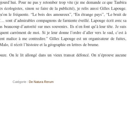
ujourd’hui. Pour ne pas y retomber trop vite (je me demande ce que Taubira
s écologistes, sinon se faire de la publicité), je relis aussi Gilles Lapouge.
qu’on le fréquente. “Le bois des amoureux”, “En étrange pays”, “Le bruit de
ve”… sont d’admirables compagnons de farniente éveillé. Lapouge écrit avec sa
as beaucoup d’autorité sur mes souvenirs. Ils n’en font qu’à leur tête. Je suis
quent carrément de moi. Si je leur donne l’ordre d’aller vers le sud, c’est à
tent malice à me contredire.” Gilles Lapouge est un organisateur de fuites,
alo, il récrit l’histoire et la géographie en lettres de brume.
douze. On le lit allongé dans un vieux transat défoncé. On n’éprouve aucune
Catégorie :
De Natura Rerum