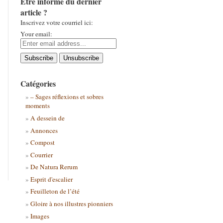
Être informé du dernier
article ?
Inscrivez votre courriel ici:
Your email:
Catégories
– Sages réflexions et sobres
moments
A dessein de
Annonces
Compost
Courrier
De Natura Rerum
Esprit d'escalier
Feuilleton de l’été
Gloire à nos illustres pionniers
Images