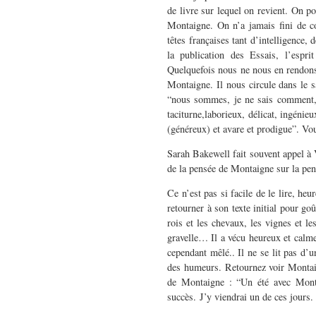
de livre sur lequel on revient. On p
Montaigne. On n’a jamais fini de 
têtes françaises tant d’intelligence
la publication des Essais, l’espr
Quelquefois nous ne nous en rendons
Montaigne. Il nous circule dans le sa
“nous sommes, je ne sais comment
taciturne,laborieux, délicat, ingénieu
(généreux) et avare et prodigue”. Vou
Sarah Bakewell fait souvent appel à
de la pensée de Montaigne sur la pen
Ce n’est pas si facile de le lire, he
retourner à son texte initial pour go
rois et les chevaux, les vignes et le
gravelle… Il a vécu heureux et calme
cependant mêlé.. Il ne se lit pas d’un
des humeurs. Retournez voir Montaign
de Montaigne : “Un été avec Monta
succès. J’y viendrai un de ces jours.