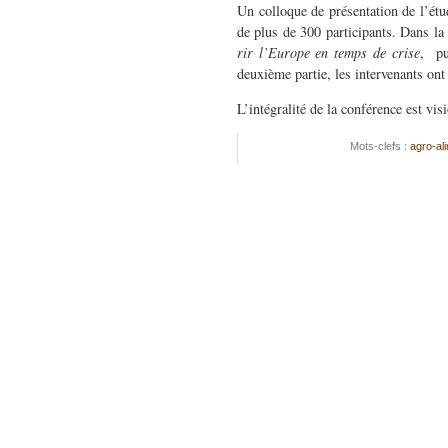
Un col­loque de présen­ta­tion de l’é
de plus de 300 par­tic­i­pants. Dans la
rir l’Europe en temps de crise
, pui
deux­ième par­tie, les inter­venants on
L’intégralité de la con­férence est vi
Mots-clefs :
agro-al