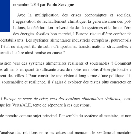
Pablo Servigne
novembre 2013 par
Avec la mul­ti­pli­ca­tion des crises économiques et sociales,
l’aggravation du réchauf­fe­ment cli­ma­tique, la général­i­sa­tion des pol­
lu­tions, la détéri­o­ra­tion irréversible des écosys­tèmes et la fin de l’ère
des éner­gies fos­siles bon marché, l’Europe risque d’être con­fron­tée
sta­bil­isants. Les sys­tèmes ali­men­taires indus­triels européens, pourront-ils
 l’état ou risquent-ils de subir d’importantes trans­for­ma­tions struc­turelles ?
urrait-elle être ainsi remise en cause ?
­si­tion vers des sys­tèmes ali­men­taires résilients et souten­ables ? Com­ment
des ali­ments en quan­tité suff­isante avec de moins en moins d’énergie fos­sile ?
t des villes ? Pour con­stru­ire une vision à long terme d’une poli­tique ali­
soutenabilité et résilience, il s’agira d’explorer des pistes plus con­crètes en
 l’Europe en temps de crise, vers des sys­tèmes ali­men­taires résilients
, com­
e les Verts/ALE, tente de répon­dre à ces questions.
de pren­dre comme sujet prin­ci­pal l’ensemble du sys­tème ali­men­taire, et non
analyse des rela­tions entre les crises qui men­a­cent le sys­tème ali­men­taire