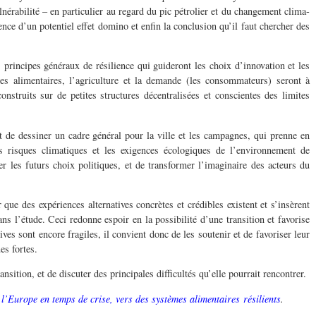
ulnérabilité – en particulier au regard du pic pétrolier et du change­ment cli­ma­
ience d’un poten­tiel effet domino et enfin la con­clu­sion qu’il faut chercher des
 principes généraux de résilience qui guideront les choix d’innovation et les
èmes ali­men­taires, l’agriculture et la demande (les con­som­ma­teurs) seront à
­stru­its sur de petites struc­tures décen­tral­isées et con­scientes des lim­ites
st de dessiner un cadre général pour la ville et les cam­pagnes, qui prenne en
es risques cli­ma­tiques et les exi­gences écologiques de l’environnement de
er les futurs choix poli­tiques, et de trans­former l’imaginaire des acteurs du
e des expéri­ences alter­na­tives con­crètes et crédi­bles exis­tent et s’insèrent
ns l’étude. Ceci redonne espoir en la possibilité d’une tran­si­tion et favorise
­tives sont encore frag­iles, il con­vient donc de les soutenir et de favoriser leur
es fortes.
si­tion, et de dis­cuter des prin­ci­pales dif­fi­cultés qu’elle pour­rait rencontrer.
 l’Europe en temps de crise, vers des sys­tèmes ali­men­taires résilients
.