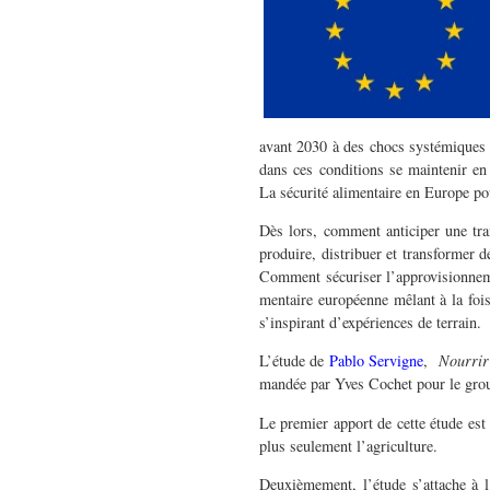
avant 2030 à des chocs sys­témiques dé
dans ces con­di­tions se main­tenir en
La sécu­rité ali­men­taire en Europe po
Dès lors, com­ment anticiper une tran
pro­duire, dis­tribuer et trans­former 
Com­ment sécuriser l’approvisionnemen
men­taire européenne mêlant à la fois 
s’inspirant d’expériences de terrain.
L’étude de
Pablo Servi­gne
,
Nour­rir
mandée par Yves Cochet pour le group
Le pre­mier apport de cette étude est 
plus seule­ment l’agriculture.
Deux­ième­ment, l’étude s’attache à l’