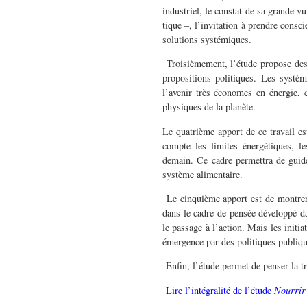
indus­triel, le con­stat de sa grande v
tique –, l’invitation à pren­dre con­sc
solu­tions systémiques.
Troisième­ment, l’étude pro­pose des
propo­si­tions poli­tiques. Les sys­t
l’avenir très économes en énergie, con
physiques de la planète.
Le qua­trième apport de ce tra­vail e
compte les lim­ites énergé­tiques, l
demain. Ce cadre per­me­t­tra de guid
sys­tème alimentaire.
Le cinquième apport est de mon­trer qu
dans le cadre de pen­sée développé da
le pas­sage à l’action. Mais les ini­tia
émer­gence par des poli­tiques publiqu
Enfin, l’étude per­met de penser la tran­
Lire l’intégralité de l’étude
Nour­rir