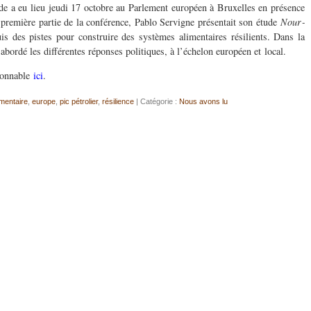
tude a eu lieu jeudi 17 octo­bre au Par­lement européen à Brux­elles en présence
 pre­mière par­tie de la con­férence, Pablo Servi­gne présen­tait son étude
Nour­
s des pistes pour con­stru­ire des sys­tèmes ali­men­taires résilients. Dans la
t abordé les différentes réponses poli­tiques, à l’échelon européen et local.
sionnable
ici
.
imentaire
,
europe
,
pic pétrolier
,
résilience
| Catégorie :
Nous avons lu