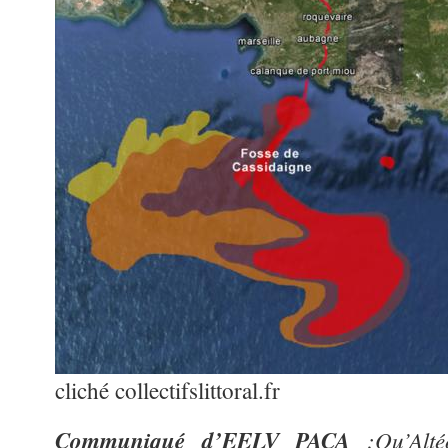
cliché collectifslittoral.fr
Communiqué d’EELV PACA
:Qu’Alté