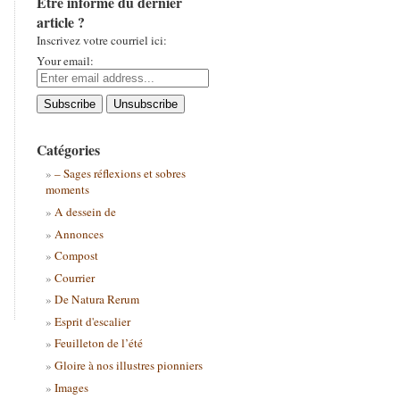
Être informé du dernier
article ?
Inscrivez votre courriel ici:
Your email:
Catégories
– Sages réflexions et sobres
moments
A dessein de
Annonces
Compost
Courrier
De Natura Rerum
Esprit d'escalier
Feuilleton de l’été
Gloire à nos illustres pionniers
Images