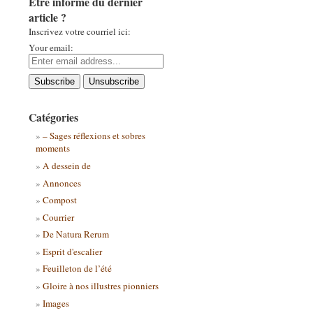
Être informé du dernier
article ?
Inscrivez votre courriel ici:
Your email:
Catégories
– Sages réflexions et sobres
moments
A dessein de
Annonces
Compost
Courrier
De Natura Rerum
Esprit d'escalier
Feuilleton de l’été
Gloire à nos illustres pionniers
Images