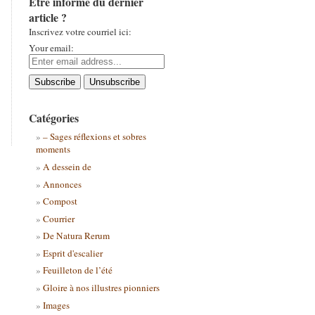
Être informé du dernier
article ?
Inscrivez votre courriel ici:
Your email:
Catégories
– Sages réflexions et sobres
moments
A dessein de
Annonces
Compost
Courrier
De Natura Rerum
Esprit d'escalier
Feuilleton de l’été
Gloire à nos illustres pionniers
Images