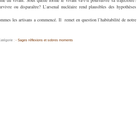
e du vivant. Sous quelle forme le vivant va-t-il poursuivre sa trajectoire?
vivre ou disparaître? L’arsenal nucléaire rend plausibles des hypothèses
mmes les artisans a commencé. Il remet en question l’habitabilité de notre
atégorie :
- Sages réflexions et sobres moments