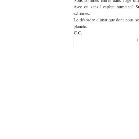
Nous sommes entrés dans l’âge ultim
Avec ou sans l’espèce humaine? Sur
extrêmes.
Le désordre climatique dont nous so
planète.
C.C.
C