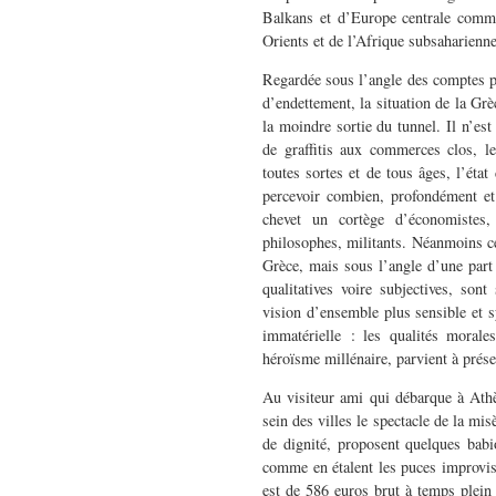
Balkans et d’Europe centrale comm
Orients et de l’Afrique subsaharienne
Regardée sous l’angle des comptes pu
d’endettement, la situation de la Grè
la moindre sortie du tunnel. Il n’est
de graffitis aux commerces clos, l
toutes sortes et de tous âges, l’éta
percevoir combien, profondément et 
chevet un cortège d’économistes, 
philosophes, militants. Néanmoins ce
Grèce, mais sous l’angle d’une part p
qualitatives voire subjectives, sont
vision d’ensemble plus sensible et s
immatérielle : les qualités morales
héroïsme millénaire, parvient à préser
Au visiteur ami qui débarque à Athèn
sein des villes le spectacle de la mi
de dignité, proposent quelques babio
comme en étalent les puces improvis
est de 586 euros brut à temps plein