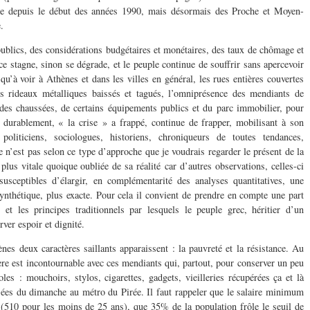
e depuis le début des années 1990, mais désormais des Proche et Moyen-
.
blics, des considérations budgétaires et monétaires, des taux de chômage et
ce stagne, sinon se dégrade, et le peuple continue de souffrir sans apercevoir
 qu’à voir à Athènes et dans les villes en général, les rues entières couvertes
es rideaux métalliques baissés et tagués,
l’omniprésence des mendiants de
t des chaussées, de certains équipements publics et du parc immobilier, pour
durablement, « la crise » a frappé, continue de frapper, mobilisant à son
politiciens, sociologues, historiens, chroniqueurs de toutes tendances,
 n’est pas selon ce type d’approche que je voudrais regarder le présent de la
lus vitale quoique oubliée de sa réalité car d’autres observations, celles-ci
 susceptibles d’élargir, en complémentarité des analyses quantitatives, une
ynthétique, plus exacte. Pour cela il convient de prendre en compte une part
 et les principes traditionnels par lesquels le peuple grec, héritier d’un
ver espoir et dignité.
es deux caractères saillants apparaissent : la pauvreté et la résistance. Au
sère est incontournable avec ces mendiants qui, partout, pour conserver un peu
les : mouchoirs, stylos, cigarettes, gadgets, vieilleries récupérées ça et là
ées du dimanche au métro du Pirée. Il faut rappeler que le salaire minimum
 (510 pour les moins de 25 ans), que 35% de la population frôle le seuil de