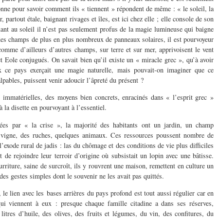
onne pour savoir comment ils « tiennent » répondent de même : « le soleil, la
, partout étale, baignant rivages et îles, est ici chez elle ; elle console de son
uant au soleil il n’est pas seulement profus de la magie lumineuse qui baigne
des champs de plus en plus nombreux de panneaux solaires, il est pourvoyeur
omme d’ailleurs d’autres champs, sur terre et sur mer, apprivoisent le vent
t Eole conjugués. On savait bien qu’il existe un « miracle grec », qu’à avoir
x ce pays exerçait une magie naturelle, mais pouvait-on imaginer que ce
lpables, puissent venir adoucir l’âpreté du présent ?
s immatérielles, des moyens bien concrets, enracinés dans « l’esprit grec »
à la disette en pourvoyant à l’essentiel.
ées par « la crise », la majorité des habitants ont un jardin, un champ
ne vigne, des ruches, quelques animaux. Ces ressources poussent nombre de
’exode rural de jadis : las du chômage et des conditions de vie plus difficiles
t de rejoindre leur terroir d’origine où subsistait un lopin avec une bâtisse.
ourriture, saine de surcroît, ils y rouvrent une maison, remettent en culture un
es gestes simples dont le souvenir ne les avait pas quittés.
, le lien avec les bases arrières du pays profond est tout aussi régulier car en
qui viennent à eux : presque chaque famille citadine a dans ses réserves,
itres d’huile, des olives, des fruits et légumes, du vin, des confitures, du