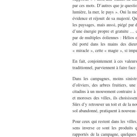
par ces mots. D’autres que je questi
lumière, la mer, le pays ». Oui la mer
évidence et réjouit de sa majesté. Q
les paysages, mais aussi, piégé par 
d’une énergie propre et gratuite … c
par de multiples éoliennes : Hélios e
été porté dans les mains des dieu
« miracle », cette « magie », si impa
En fait, conjointement à ces valeur
traditionnel, parviennent à faire face 
Dans les campagnes, moins sinistr
d’oliviers, des arbres fruitiers, u
citadins à un mouvement contraire à l
et moroses des villes, ils choisissen
Sûrs d’y retrouver un toit et de la n
sol abandonné, pratiquent à nouveau d
Pour ceux qui restent dans les villes
sens inverse ce sont les produits 
rapportés de la campagne, quelques l