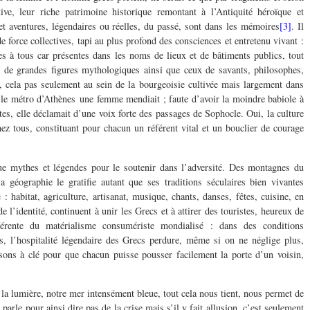
ive, leur riche patrimoine historique remontant à l’Antiquité héroïque et
 et aventures, légendaires ou réelles, du passé, sont dans les mémoires
[3]
. Il
de force collectives, tapi au plus profond des consciences et entretenu vivant :
res à tous car présentes dans les noms de lieux et de bâtiments publics, tout
de grandes figures mythologiques ainsi que ceux de savants, philosophes,
, cela pas seulement au sein de la bourgeoisie cultivée mais largement dans
 le métro d’Athènes une femme mendiait ; faute d’avoir la moindre babiole à
es, elle déclamait d’une voix forte des passages de Sophocle. Oui, la culture
hez tous, constituant pour chacun un référent vital et un bouclier de courage
e mythes et légendes pour le soutenir dans l’adversité. Des montagnes du
a géographie le gratifie autant que ses traditions séculaires bien vivantes
 : habitat, agriculture, artisanat, musique, chants, danses, fêtes, cuisine, en
e l’identité, continuent à unir les Grecs et à attirer des touristes, heureux de
férente du matérialisme consumériste mondialisé : dans des conditions
s, l’hospitalité légendaire des Grecs perdure, même si on ne néglige plus,
ons à clé pour que chacun puisse pousser facilement la porte d’un voisin,
de la lumière, notre mer intensément bleue, tout cela nous tient, nous permet de
rle pour ainsi dire pas de la crise mais s’il y fait allusion, c’est seulement