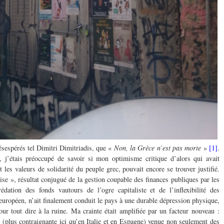
désespérés tel Dimitri Dimitriadis, que «
Non, la Grèce n’est pas morte
»
[1]
.
, j’étais préoccupé de savoir si mon optimisme critique d’alors qui avait
et les valeurs de solidarité du peuple grec, pouvait encore se trouver justifié.
rise », résultat conjugué de la gestion coupable des finances publiques par les
dation des fonds vautours de l’ogre capitaliste et de l’inflexibilité des
 européen, n’ait finalement conduit le pays à une durable dépression physique,
ur tout dire à la ruine. Ma crainte était amplifiée par un facteur nouveau :
e (plus contraignante ici qu’en Italie et en Espagne) venue non seulement des