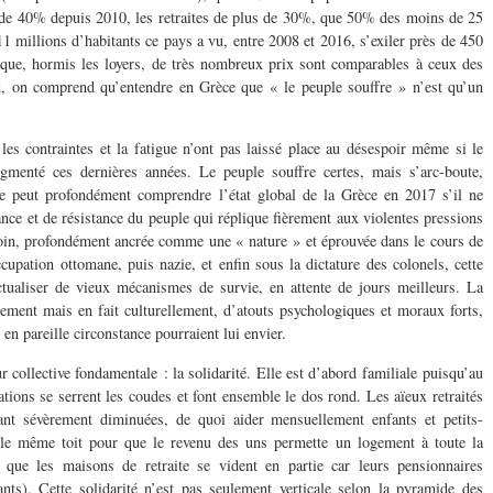
é de 40% depuis 2010, les retraites de plus de 30%, que 50% des moins de 25
1 millions d’habitants ce pays a vu, entre 2008 et 2016, s’exiler près de 450
 que, hormis les loyers, de très nombreux prix sont comparables à ceux des
d, on comprend qu’entendre en Grèce que « le peuple souffre » n’est qu’un
 les contraintes et la fatigue n’ont pas laissé place au désespoir même si le
gmenté ces dernières années. Le peuple souffre certes, mais s’arc-boute,
 ne peut profondément comprendre l’état global de la Grèce en 2017 s’il ne
nce et de résistance du peuple qui réplique fièrement aux violentes pressions
loin, profondément ancrée comme une « nature » et éprouvée dans le cours de
cupation ottomane, puis nazie, et enfin sous la dictature des colonels, cette
ctualiser de vieux mécanismes de survie, en attente de jours meilleurs. La
ement mais en fait culturellement, d’atouts psychologiques et moraux forts,
en pareille circonstance pourraient lui envier.
ur collective fondamentale : la solidarité. Elle est d’abord familiale puisqu’au
tions se serrent les coudes et font ensemble le dos rond. Les aïeux retraités
tant sévèrement diminuées, de quoi aider mensuellement enfants et petits-
le même toit pour que le revenu des uns permette un logement à toute la
 que les maisons de retraite se vident en partie car leurs pensionnaires
ants). Cette solidarité n’est pas seulement verticale selon la pyramide des