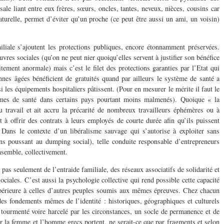
ale liant entre eux frères, sœurs, oncles, tantes, neveux, nièces, cousins car
aturelle, permet d’éviter qu’un proche (ce peut être aussi un ami, un voisin)
miliale s’ajoutent les protections publiques, encore étonnamment préservées.
vres sociales (qu’on ne peut nier quoiqu’elles servent à justifier son bénéfice
tement anormale) mais c’est le filet des protections garanties par l’Etat qui
nes âgées bénéficient de gratuités quand par ailleurs le système de santé a
 les équipements hospitaliers pâtissent. (Pour en mesurer le mérite il faut le
èmes de santé dans certains pays pourtant moins malmenés). Quoique « la
u travail et ait accru la précarité de nombreux travailleurs éphémères ou à
t à offrir des contrats à leurs employés de courte durée afin qu’ils puissent
. Dans le contexte d’un libéralisme sauvage qui s’autorise à exploiter sans
ns poussant au dumping social), telle conduite responsable d’entrepreneurs
ensemble, collectivement.
 pas seulement de l’entraide familiale, des réseaux associatifs de solidarité et
sociales. C’est aussi la psychologie collective qui rend possible cette capacité
upérieure à celles d’autres peuples soumis aux mêmes épreuves. Chez chacun
 des fondements mêmes de l’identité : historiques, géographiques et culturels
t tourmenté voire harcelé par les circonstances, un socle de permanence et de
r la femme et l’homme grecs portent, ne serait-ce que par fragments et selon