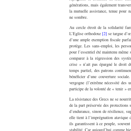
générations, mais également transvers
la mutuelle assistance, tenue pour n
ne sombre.
Au cercle étroit de la solidarité fa
L’Eglise orthodoxe
[2]
se targue d’œu
d’une ample exemption fiscale parfai
protège. Les sans-emploi, les person
pour l’essentiel été maintenu même si
comparer à la régression des syst
crise » n’ait pas épargné le droit d
temps partiel, des patrons continuen
bénéficier d’une couverture sociale
vergogne (l’extrême nécessité des u
participe de la volonté de « tenir » 
La résistance des Grecs ne se nourrit
de la part préservée des protections 
d’endurance, sinon de résilience, s
elle tient à l’imprégnation atavique
ils garantissent à ce peuple, souven
stabilité. Car aujourd’hui comme hie