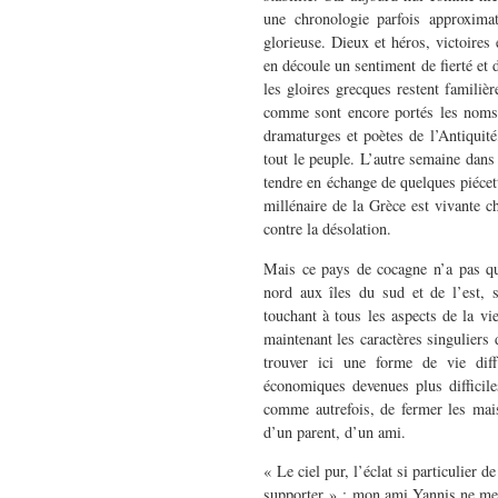
une chronologie parfois approximat
glorieuse. Dieux et héros, victoires
en découle un sentiment de fierté et 
les gloires grecques restent familiè
comme sont encore portés les noms 
dramaturges et poètes de l’Antiquité
tout le peuple. L’autre semaine dans
tendre en échange de quelques piécett
millénaire de la Grèce est vivante c
contre la désolation.
Mais ce pays de cocagne n’a pas qu
nord aux îles du sud et de l’est, s
touchant à tous les aspects de la vie
maintenant les caractères singuliers d
trouver ici une forme de vie dif
économiques devenues plus difficile
comme autrefois, de fermer les mais
d’un parent, d’un ami.
« Le ciel pur, l’éclat si particulier 
supporter » : mon ami Yannis ne me pa