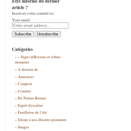
Être informé du dernier
article ?
Inscrivez votre courriel ici:
Your email:
Catégories
– Sages réflexions et sobres
moments
A dessein de
Annonces
Compost
Courrier
De Natura Rerum
Esprit d'escalier
Feuilleton de l’été
Gloire à nos illustres pionniers
Images