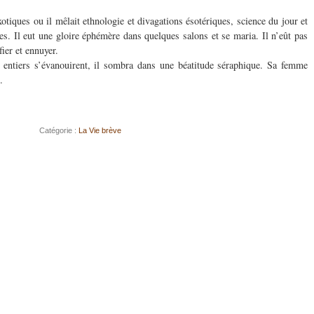
exotiques ou il mêlait ethnologie et divagations ésotériques, science du jour et
es. Il eut une gloire éphémère dans quelques salons et se maria. Il n’eût pas
ier et ennuyer.
ns entiers s’évanouirent, il sombra dans une béatitude séraphique. Sa femme
.
Catégorie :
La Vie brève