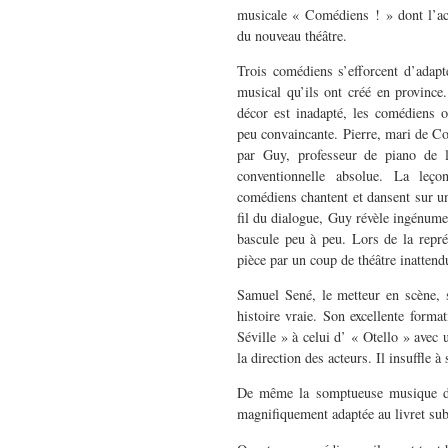
musicale « Comédiens ! » dont l’ac
du nouveau théâtre.
Trois comédiens s’efforcent d’adapt
musical qu’ils ont créé en province.
décor est inadapté, les comédiens o
peu convaincante. Pierre, mari de Coc
par Guy, professeur de piano de 
conventionnelle absolue. La leço
comédiens chantent et dansent sur un
fil du dialogue, Guy révèle ingénum
bascule peu à peu. Lors de la repré
pièce par un coup de théâtre inattend
Samuel Sené, le metteur en scène, s
histoire vraie. Son excellente forma
Séville » à celui d’ « Otello » avec 
la direction des acteurs. Il insuffle 
De même la somptueuse musique de 
magnifiquement adaptée au livret sub