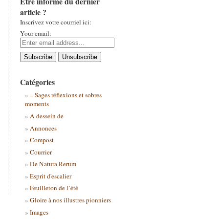
Être informé du dernier
article ?
Inscrivez votre courriel ici:
Your email:
Catégories
– Sages réflexions et sobres
moments
A dessein de
Annonces
Compost
Courrier
De Natura Rerum
Esprit d'escalier
Feuilleton de l’été
Gloire à nos illustres pionniers
Images