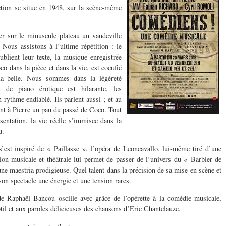
tion se situe en 1948, sur la scène-même
er sur le minuscule plateau un vaudeville
 Nous assistons à l’ultime répétition : le
ublient leur texte, la musique enregistrée
o dans la pièce et dans la vie, est cocufié
la belle. Nous sommes dans la légèreté
n de piano érotique est hilarante, les
 rythme endiablé. Ils parlent aussi ; et au
ent à Pierre un pan du passé de Coco. Tout
sentation, la vie réelle s’immisce dans la
u.
’est inspiré de « Paillasse », l’opéra de Leoncavallo, lui-même tiré d’une
tion musicale et
théâtrale lui permet de passer de l’univers du « Barbier de
une maestria prodigieuse. Quel talent dans la précision de sa mise en scène et
à son spectacle une énergie et une tension rares.
Raphaël Bancou oscille avec grâce de l’opérette à la comédie musicale,
til et aux paroles délicieuses des chansons d’Eric Chantelauze.