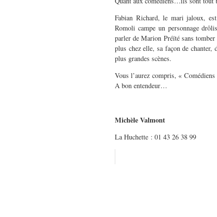
Quant aux comédiens…ils sont tout 
Fabian Richard, le mari jaloux, est
Romoli campe un personnage drôliss
parler de Marion Préïté sans tomber 
plus chez elle, sa façon de chanter,
plus grandes scènes.
Vous l’aurez compris, « Comédiens ! 
A bon entendeur…
Michèle Valmont
La Huchette : 01 43 26 38 99