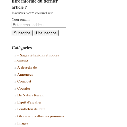
Être informé du dernier
article ?
Inscrivez votre courriel ici:
Your email:
Catégories
– Sages réflexions et sobres
moments
A dessein de
Annonces
Compost
Courrier
De Natura Rerum
Esprit d'escalier
Feuilleton de l’été
Gloire à nos illustres pionniers
Images