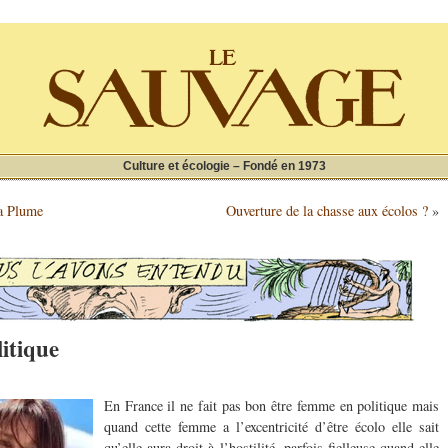
Culture et écologie – Fondé en 1973
La Plume
Ouverture de la chasse aux écolos ?
»
itique
En France il ne fait pas bon être femme en politique mais
quand cette femme a l’excentricité d’être écolo elle sait
qu’elle aura droit à l’hostilité, parfois fielleuse quand elle