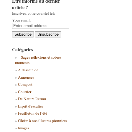
Être informé du dernier
article ?
Inscrivez votre courriel ici:
Your email:
Catégories
– Sages réflexions et sobres
moments
A dessein de
Annonces
Compost
Courrier
De Natura Rerum
Esprit d'escalier
Feuilleton de l’été
Gloire à nos illustres pionniers
Images