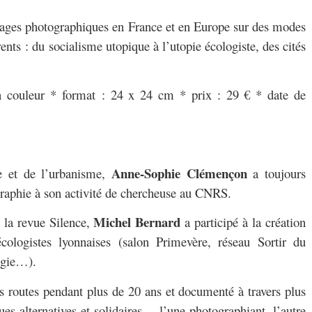
tages photographiques en France et en Europe sur des modes
rents : du socialisme utopique à l’utopie écologiste, des cités
n couleur * format : 24 x 24 cm * prix : 29 € * date de
Anne-Sophie Clémençon
re et de l’urbanisme,
a toujours
graphie à son activité de chercheuse au CNRS.
Michel Bernard
e la revue Silence,
a participé à la création
cologistes lyonnaises (salon Primevère, réseau Sortir du
ogie…).
es routes pendant plus de 20 ans et documenté à travers plus
ues alternatives et solidaires… l’une photographiant, l’autre