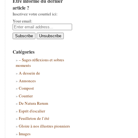
Être informé du dernier
article ?
Inscrivez votre courriel ici:
Your email:
Catégories
– Sages réflexions et sobres
moments
A dessein de
Annonces
Compost
Courrier
De Natura Rerum
Esprit d'escalier
Feuilleton de l’été
Gloire à nos illustres pionniers
Images