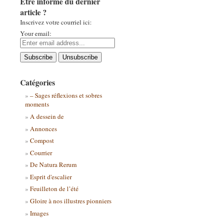
Être informé du dernier
article ?
Inscrivez votre courriel ici:
Your email:
Catégories
– Sages réflexions et sobres
moments
A dessein de
Annonces
Compost
Courrier
De Natura Rerum
Esprit d'escalier
Feuilleton de l’été
Gloire à nos illustres pionniers
Images