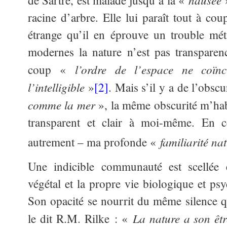
de Sartre, est malade jusqu’à la «
racine d’arbre. Elle lui paraît tout à cou
étrange qu’il en éprouve un trouble mét
modernes la nature n’est pas transparenc
l’ordre de l’espace ne coïnc
coup «
l’intelligible
»
[2]
. Mais s’il y a de l’obsc
comme la mer
», la même obscurité m’hab
transparent et clair à moi-même. En ce
familiarité na
autrement – ma profonde «
Une indicible communauté est scellée 
végétal et la propre vie biologique et ps
Son opacité se nourrit du même silence
La nature a son êtr
le dit R.M. Rilke : «