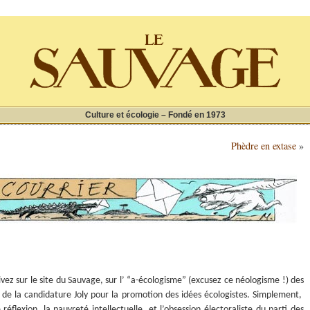
Culture et écologie – Fondé en 1973
Phèdre en extase
»
ivez sur le site du Sauvage, sur l’ “a-écologisme” (excusez ce néologisme !) des
le de la candidature Joly pour la promotion des idées écologistes. Simplement,
 réflexion, la pauvreté intellectuelle, et l’obsession électoraliste du parti des