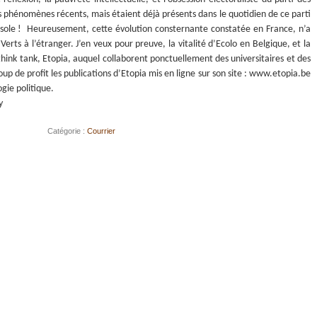
s phénomènes récents, mais étaient déjà présents dans le quotidien de ce parti
ub sole ! Heureusement, cette évolution consternante constatée en France, n’a
erts à l’étranger. J’en veux pour preuve, la vitalité d’Ecolo en Belgique, et la
 think tank, Etopia, auquel collaborent ponctuellement des universitaires et des
oup de profit les publications d’Etopia mis en ligne sur son site : www.etopia.be
gie politique.
y
Catégorie :
Courrier