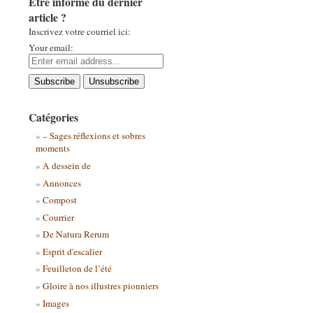
Être informé du dernier
article ?
Inscrivez votre courriel ici:
Your email:
Catégories
– Sages réflexions et sobres
moments
A dessein de
Annonces
Compost
Courrier
De Natura Rerum
Esprit d'escalier
Feuilleton de l’été
Gloire à nos illustres pionniers
Images