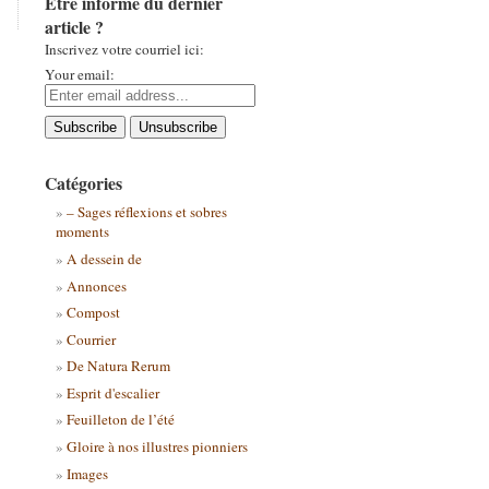
Être informé du dernier
article ?
Inscrivez votre courriel ici:
Your email:
Catégories
– Sages réflexions et sobres
moments
A dessein de
Annonces
Compost
Courrier
De Natura Rerum
Esprit d'escalier
Feuilleton de l’été
Gloire à nos illustres pionniers
Images