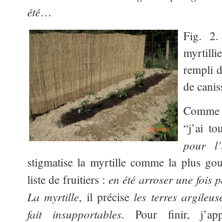
été
…
Fig. 2
myrtilli
rempli d
de canis
Comme d
“j’ai t
pour l’
stigmatise la myrtille comme la plus go
en été arroser une fois
liste de fruitiers :
La myrtille
les terres argileu
, il précise
fait insupportables
. Pour finir, j’a