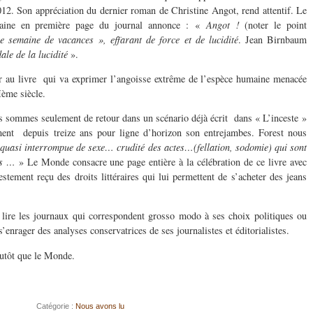
12. Son appréciation du dernier roman de Christine Angot, rend attentif. Le
rivaine en première page du journal annonce : «
Angot !
(noter le
point
e semaine de vacances », effarant de force et de lucidité
. Jean Birnbaum
ale de la lucidité
».
der au livre qui va exprimer l’angoisse extrême de l’espèce humaine menacée
Ième siècle.
s sommes seulement de retour dans un scénario déjà écrit dans « L’inceste »
ment depuis treize ans pour ligne d’horizon son entrejambes. Forest nous
 quasi interrompue de sexe… crudité des actes…(fellation, sodomie) qui sont
ls …
» Le Monde consacre une page entière à la célébration de ce livre avec
stement reçu des droits littéraires qui lui permettent de s’acheter des jeans
 lire les journaux qui correspondent grosso modo à ses choix politiques ou
s’enrager des analyses conservatrices de ses journalistes et éditorialistes.
lutôt que le Monde.
Catégorie :
Nous avons lu