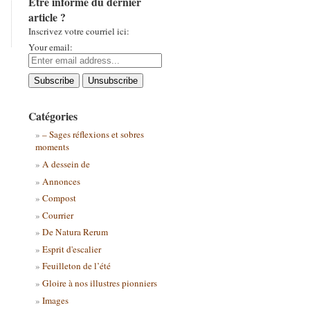
Être informé du dernier
article ?
Inscrivez votre courriel ici:
Your email:
Catégories
– Sages réflexions et sobres
moments
A dessein de
Annonces
Compost
Courrier
De Natura Rerum
Esprit d'escalier
Feuilleton de l’été
Gloire à nos illustres pionniers
Images