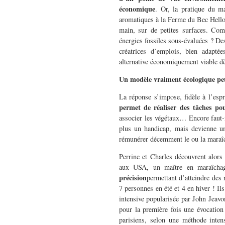
économique
. Or, la pratique du ma
aromatiques à la Ferme du Bec Hellou
main, sur de petites surfaces. Co
énergies fossiles sous-évaluées ? De
créatrices d’emplois, bien adaptée
alternative économiquement viable d
Un modèle vraiment écologique peu
La réponse s’impose, fidèle à l’esp
permet de réaliser des tâches po
associer les végétaux… Encore faut-i
plus un handicap, mais devienne un 
rémunérer décemment le ou la maraîc
Perrine et Charles découvrent alors 
aux USA, un maître en maraîcha
précision
permettant d’atteindre des
7 personnes en été et 4 en hiver ! Il
intensive popularisée par John Jeavo
pour la première fois une évocation
parisiens, selon une méthode inten