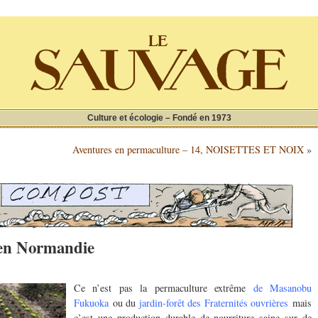
Culture et écologie – Fondé en 1973
Aventures en permaculture – 14, NOISETTES ET NOIX
»
 en Normandie
Ce n’est pas la permaculture extrême
de Masanobu
Fukuoka
ou du
jardin-forêt des Fraternités ouvrières
mais
c’est une production durable de nourriture saine sur de