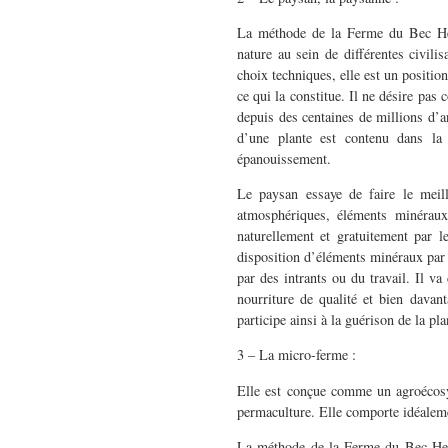
La méthode de la Ferme du Bec Hel
nature au sein de différentes civili
choix techniques, elle est un positio
ce qui la constitue. Il ne désire pas 
depuis des centaines de millions d’an
d’une plante est contenu dans la 
épanouissement.
Le paysan essaye de faire le meill
atmosphériques, éléments minéraux
naturellement et gratuitement par l
disposition d’éléments minéraux par l
par des intrants ou du travail. Il v
nourriture de qualité et bien davan
participe ainsi à la guérison de la pl
3 – La micro-ferme :
Elle est conçue comme un agroécosys
permaculture. Elle comporte idéaleme
La méthode de la Ferme du Bec Hello