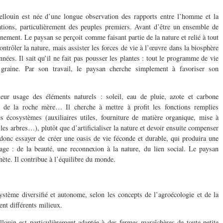
louin est née d’une longue observation des rapports entre l’homme et la
sations, particulièrement des peuples premiers. Avant d’être un ensemble de
nnement. Le paysan se perçoit comme faisant partie de la nature et relié à tout
contrôler la nature, mais assister les forces de vie à l’œuvre dans la biosphère
nées. Il sait qu’il ne fait pas pousser les plantes : tout le programme de vie
graine. Par son travail, le paysan cherche simplement à favoriser son
eur usage des éléments naturels : soleil, eau de pluie, azote et carbone
 de la roche mère… Il cherche à mettre à profit les fonctions remplies
es écosystèmes (auxiliaires utiles, fourniture de matière organique, mise à
es arbres…), plutôt que d’artificialiser la nature et devoir ensuite compenser
a donc essayer de créer une oasis de vie féconde et durable, qui produira une
tage : de la beauté, une reconnexion à la nature, du lien social. Le paysan
anète. Il contribue à l’équilibre du monde.
tème diversifié et autonome, selon les concepts de l’agroécologie et de la
nt différents milieux.
uin est particulièrement adaptée à des fermes maraîchères de toute petite