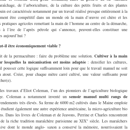
raîchage, de l’arboriculture, de la culture des petits fruits et des plantes
in est caractérisée notamment par un travail réalisé presque entièrement à la
mment être compétitif dans un monde où la main d’œuvre est chère et les
s pratiques agricoles remettant la main de l’homme au centre de la démarche,
s à l’ère de l’après pétrole qui s’annonce, peuvent-elles constituer une
ès aujourd’hui ?
t-il être économiquement viable ?
Cultiver à la main
rit de la permaculture : faire du problème une solution.
ur lesquelles la mécanisation est moins adaptée
: densifier les cultures,
l pousser cette logique suffisamment loin pour que le travail manuel ne soit
atout. Créer, pour chaque mètre carré cultivé, une valeur suffisante pour
her(e).
les travaux d’Eliot Coleman, l’un des pionniers de l’agriculture biologique
semoir manuel multi rangs de
ge. Coleman a notamment inventé un
 rendements très élevés. Sa ferme de 6000 m2 cultivés dans le Maine emploie
s étudient également une autre expérience américaine, la micro-agriculture bio
ns. Dans les livres de Coleman et de Jeavons, Perrine et Charles rencontrent
 de la riche tradition maraîchère parisienne au XIX° siècle. Les maraîchers
sive dont le monde anglo- saxon a conservé la mémoire, nourrissaient la