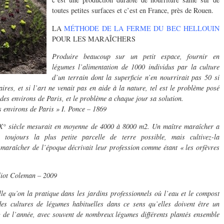
toutes petites surfaces et c’est en France, près de Rouen.
LA
MÉTHODE DE LA FERME DU BEC HELLOUIN
POUR LES MARAÎCHERS
Produire beaucoup sur un petit espace, fournir en
légumes l’alimentation de 1000 individus par la culture
d’un terrain dont la superficie n’en nourrirait pas 50 si
ires, et si l’art ne venait pas en aide à la nature, tel est le problème posé
des environs de Paris, et le problème a chaque jour sa solution.
s environs de Paris » I. Ponce – 1869
IX° siècle mesurait en moyenne de 4000 à 8000 m2. Un maître maraîcher a
toujours la plus petite parcelle de terre possible, mais cultivez-la
 maraîcher de l’époque décrivait leur profession comme étant « les orfèvres
liot Coleman – 2009
lle qu’on la pratique dans les jardins professionnels où l’eau et le compost
des cultures de légumes habituelles dans ce sens qu’elles doivent être un
 de l’année, avec souvent de nombreux légumes différents plantés ensemble