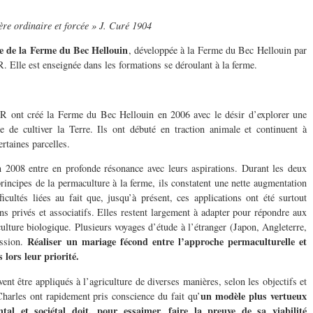
ère ordinaire et forcée » J. Curé 1904
 de la Ferme du Bec Hellouin
, développée à la Ferme du Bec Hellouin par
lle est enseignée dans les formations se déroulant à la ferme.
nt créé la Ferme du Bec Hellouin en 2006 avec le désir d’explorer une
e de cultiver la Terre. Ils ont débuté en traction animale et continuent à
ertaines parcelles.
 2008 entre en profonde résonance avec leurs aspirations. Durant les deux
rincipes de la permaculture à la ferme, ils constatent une nette augmentation
cultés liées au fait que, jusqu’à présent, ces applications ont été surtout
ns privés et associatifs. Elles restent largement à adapter pour répondre aux
culture biologique. Plusieurs voyages d’étude à l’étranger (Japon, Angleterre,
Réaliser un mariage fécond entre l’approche permaculturelle et
ession.
 lors leur priorité.
nt être appliqués à l’agriculture de diverses manières, selon les objectifs et
un modèle plus vertueux
 Charles ont rapidement pris conscience du fait qu’
al et sociétal doit, pour essaimer, faire la preuve de sa viabilité