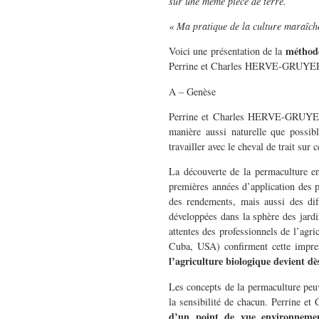
sur une même pièce de terre.
« Ma pratique de la culture maraîch
méthode
Voici une présentation de la
Perrine et Charles HERVE-GRUYER. E
A – Genèse
Perrine et Charles HERVE-GRUYER o
manière aussi naturelle que possibl
travailler avec le cheval de trait sur c
La découverte de la permaculture en
premières années d’application des p
des rendements, mais aussi des diffi
développées dans la sphère des jardi
attentes des professionnels de l’agri
Cuba, USA) confirment cette impr
l’agriculture biologique devient dès
Les concepts de la permaculture peuve
la sensibilité de chacun. Perrine et
d’un point de vue environnement