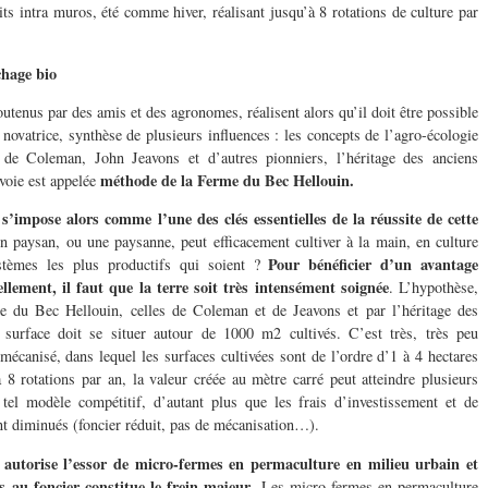
ts intra muros, été comme hiver, réalisant jusqu’à 8 rotations de culture par
chage bio
outenus par des amis et des agronomes, réalisent alors qu’il doit être possible
ovatrice, synthèse de plusieurs influences : les concepts de l’agro-écologie
 de Coleman, John Jeavons et d’autres pionniers, l’héritage des anciens
méthode de la Ferme du Bec Hellouin.
 voie est appelée
 s’impose alors comme l’une des clés essentielles de la réussite de cette
un paysan, ou une paysanne, peut efficacement cultiver à la main, en culture
Pour bénéficier d’un avantage
stèmes les plus productifs qui soient ?
llement, il faut que la terre soit très intensément soignée
. L’hypothèse,
me du Bec Hellouin, celles de Coleman et de Jeavons et par l’héritage des
e surface doit se situer autour de 1000 m2 cultivés. C’est très, très peu
canisé, dans lequel les surfaces cultivées sont de l’ordre d’1 à 4 hectares
à 8 rotations par an, la valeur créée au mètre carré peut atteindre plusieurs
tel modèle compétitif, d’autant plus que les frais d’investissement et de
t diminués (foncier réduit, pas de mécanisation…).
ée autorise l’essor de micro-fermes en permaculture en milieu urbain et
ès au foncier constitue le frein majeur
. Les micro-fermes en permaculture