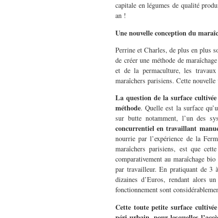
capitale en légumes de qualité produi
an !
Une nouvelle conception du maraî
Perrine et Charles, de plus en plus s
de créer une méthode de maraîchage n
et de la permaculture, les travaux
maraîchers parisiens. Cette nouvelle
La question de la surface cultivée
méthode
. Quelle est la surface qu’
sur butte notamment, l’un des sy
concurrentiel en travaillant manue
nourrie par l’expérience de la Fer
maraîchers parisiens, est que cett
comparativement au maraîchage bio mé
par travailleur. En pratiquant de 3 
dizaines d’Euros, rendant alors un 
fonctionnement sont considérablemen
Cette toute petite surface cultiv
péri-urbain, pour lesquelles l’acc